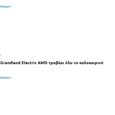
σσότερα >
6
 Grandland Electric AWD τραβάει όλο το καλοκαιρινό
σσότερα >