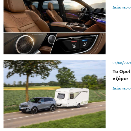
Δείτε περι
06/08/202
Το Opel
«ζόρι»
Δείτε περι