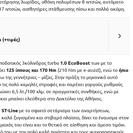
ιατήρησης λωρίδας, οθόνη πολυμέσων 8 ιντσών, αυτόματο
ου 17 ιντσών, αισθητήρες στάθμευσης πίσω και πολλά ακόμη.
 (+τιμές)
αποδοτικός 3κύλινδρος turbo
1.0 EcoBoost
των με το
δει
125 ίππους και 170 Nm
(210 Nm με e-assist), ενώ το
ήπιο
 της γεννήτριας – μίζας. Στην πράξη το μηχανικό αυτό
 τις πολύ χαμηλές στροφές και παρέχει γοργούς ρυθμούς
ώνει 6,5 λτ./100 χλμ. σε πραγματικές συνθήκες, ενώ με
και μπαίνει ελεύθερα στο Δακτύλιο της Αθήνας.
 ST-Line
με το σφιχτό σετάρισμα των αναρτήσεων,
 καλά ζυγισμένο και στιβαρό πλαίσιο, δίνει το έναυσμα στον
αχός του είναι και το θετικό σε αίσθηση και άμεσο τιμόνι.
 του με την πολύ καλή ποιότητα και τους ικανοποιητικούς