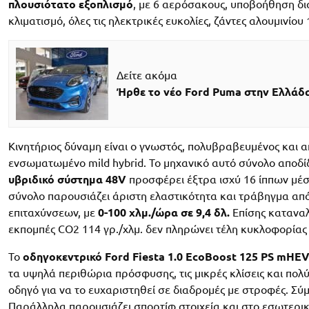
πλουσιότατο εξοπλισμό
, με 6 αερόσακους, υποβοήθηση δ
κλιματισμό, όλες τις ηλεκτρικές ευκολίες, ζάντες αλουμινί
Δείτε ακόμα
Ήρθε το νέο Ford Puma στην Ελλάδα
Κινητήριος δύναμη είναι ο γνωστός, πολυβραβευμένος και 
ενσωματωμένο mild hybrid. Το μηχανικό αυτό σύνολο αποδί
υβριδικό σύστημα 48V
προσφέρει έξτρα ισχύ 16 ίππων μέσω
σύνολο παρουσιάζει άριστη ελαστικότητα και τράβηγμα από
επιταχύνσεων, με
0-100 χλμ./ώρα σε 9,4 δλ.
Επίσης καταναλ
εκπομπές CO2 114 γρ./χλμ. δεν πληρώνει τέλη κυκλοφορίας 
Το
οδηγοκεντρικό Ford Fiesta 1.0 EcoBoost 125 PS mHEV
τα υψηλά περιθώρια πρόσφυσης, τις μικρές κλίσεις και πολύ
οδηγό για να το ευχαριστηθεί σε διαδρομές με στροφές. Σύμμ
Παράλληλα παρουσιάζει σπορτίφ στοιχεία και στο εσωτερικό