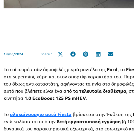
19/06/2024
Share :
Share
Share
Share
Share
Share
on
on
on
on
on
X
Facebook
Pinterest
LinkedIn
Email
(Twitter)
Το επί σειρά ετών δημοφιλές μικρό μοντέλο της
Ford
, το
Fie
στα supermini, χάρη και στον σπορτίφ χαρακτήρα του. Παρ
του δίχως αντικαταστάτη, αφήνοντας τα ηνία στο δημοφιλές 
αυτό που βλέπετε είναι ένα από τα
τελευταία διαθέσιμα
, σ
κινητήρα
1.0 EcoBoost 125 PS mHEV
.
Το
ολοκαίνουργιο αυτό Fiesta
βρίσκεται στην Έκθεση της
ενώ καλύπτεται από την
8ετή εργοστασιακή εγγύηση
(ή 100
δυναμικά του χαρακτηριστικά εξωτερικά, στο εσωτερικό κα