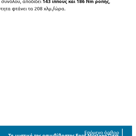
ύ συνόλου, αποδίδει
143 ίππους και 186 Nm ροπής
,
ύτητα φτάνει τα 208 χλμ./ώρα.
Τα μυστικά της ασυμβίβαστης Ford Mustang Dark