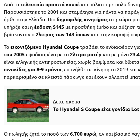
Από τα
τελευταία προσιτά κουπέ
και μάλιστα με πολύ δυνα
Παρουσιάστηκε το 2001 και σταμάτησε για πάντα να παράγετα
ήρθε στην Ελλάδα. Πιο
δημοφιλής κινητήρας
στη χώρα μας
υπήρξε και η
έκδοση S145
με προσθήκη turbo και αύξηση τ
βρίσκονταν ο
2λιτρος των 143 ίππων
και στην κορυφή ο «
Το
εικονιζόμενο Hyundai Coupe
τραβάει το ενδιαφέρον γιατ
του 2005
εφοδιασμένο με το
2λιτρο μοτέρ
και με μόνο
23.4
είναι ελληνικής αντιπροσωπείας, χωρίς βαψίματα και δίδεται
πινακίδες για 8-9 χρόνια
, επανήλθε σε κίνηση το 2019 και 
παρκαρισμένο σε κλειστό πάρκινγκ και έχουν αλλαχτεί μπατα
Δείτε ακόμα
Το Hyundai S Coupe είχε γονίδια Lotu
Ο πωλητής ζητά το ποσό των
6.700 ευρώ
, αν και βασικό «α