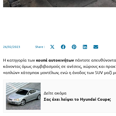
26/02/2023
Share :
Share
Share
Share
Share
Share
on
on
on
on
on
X
Facebook
Pinterest
LinkedIn
Email
(Twitter)
Η κατηγορία των
κουπέ αυτοκινήτων
πάντοτε απευθύνονταν
κάνοντας όμως συμβιβασμούς σε ανέσεις, χώρους και πρακτ
«απλών» χάτσμπακ μοντέλων, ενώ η άνοδος των SUV μαζί με
Δείτε ακόμα
Σας έχει λείψει το Hyundai Coupe;