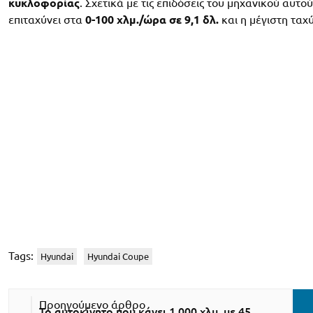
κυκλοφορίας
. Σχετικά με τις επιδόσεις του μηχανικού αυτο
επιταχύνει στα
0-100 χλμ./ώρα σε 9,1 δλ.
και η μέγιστη ταχ
Tags:
Hyundai
Hyundai Coupe
To αυτοκίνητο που κάνει 1.000 χλμ. με 45