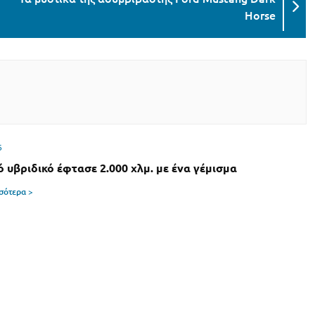
Horse
6
ό υβριδικό έφτασε 2.000 χλμ. με ένα γέμισμα
σσότερα >