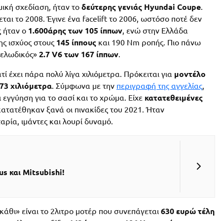
μική σχεδίαση, ήταν το
δεύτερης γενιάς Hyundai Coupe
.
ι το 2008. Έγινε ένα facelift το 2006, ωστόσο ποτέ δεν
 ήταν ο
1.600άρης των 105 ίππων
, ενώ στην Ελλάδα
ης ισχύος στους
145 ίππους
και 190 Nm ροπής. Πιο πάνω
μελωδικός»
2.7 V6 των 167 ίππων
.
ί έχει πάρα πολύ λίγα χιλιόμετρα. Πρόκειται για
μοντέλο
73 χιλιόμετρα
. Σύμφωνα με την
περιγραφή της αγγελίας
,
 εγγύηση για το σασί και το χρώμα. Είχε
κατατεθειμένες
κατατέθηκαν ξανά οι πινακίδες του 2021. Ήταν
ρία, ιμάντες και λουρί δυναμό.
s και Mitsubishi!
γκάθι» είναι το 2λιτρο μοτέρ που συνεπάγεται
630 ευρώ τέλη