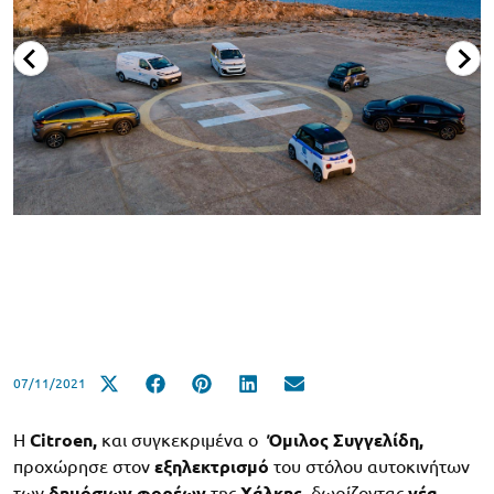
07/11/2021
Η
Citro
e
n,
και συγκεκριμένα ο
Όμιλος Συγγελίδη,
προχώρησε στον
εξηλεκτρισμό
του στόλου αυτοκινήτων
των
δημόσιων φορέων
της
Χάλκης
, δωρίζοντας
νέα