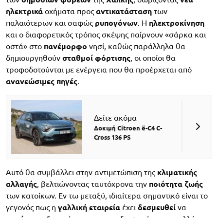
ηλεκτρικά
οχήματα προς
αντικατάσταση
των
παλαιότερων και σαφώς
ρυπογόνων
. Η
ηλεκτροκίνηση
και ο διαφορετικός τρόπος σκέψης παίρνουν «σάρκα και
οστά» στο
πανέμορφο
νησί, καθώς παράλληλα θα
δημιουργηθούν
σταθμοί φόρτισης
, οι οποίοι θα
τροφοδοτούνται με ενέργεια που θα προέρχεται από
ανανεώσιμες πηγές
.
Δείτε ακόμα
Δοκιμή Citroen ë-C4 C-
Cross 136 PS
Αυτό θα συμβάλλει στην αντιμετώπιση της
κλιματικής
αλλαγής
, βελτιώνοντας ταυτόχρονα την
ποιότητα
ζωής
των κατοίκων. Εν τω μεταξύ, ιδιαίτερα σημαντικό είναι το
γεγονός πως η
γαλλική εταιρεία
έχει
δεσμευθεί
να