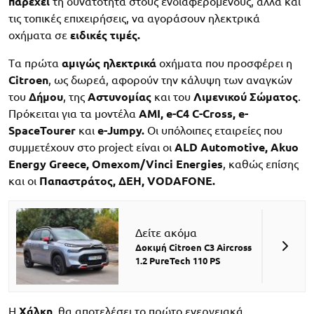
παρέχει
τη δυνατότητα στους ενδιαφερόμενους, αλλά και
τις τοπικές επιχειρήσεις, να αγοράσουν ηλεκτρικά
οχήματα σε
ειδικές τιμές.
Tα πρώτα
αμιγώς ηλεκτρικά
οχήματα που προσφέρει η
Citroen
, ως δωρεά, αφορούν την κάλυψη των αναγκών
του
Δήμου
, της
Αστυνομίας
και του
Λιμενικού Σώματος
.
Πρόκειται για τα μοντέλα
AMI, e-C4 C-Cross, e-
SpaceTourer
και
e-Jumpy.
Οι υπόλοιπες εταιρείες που
συμμετέχουν στο project είναι οι
ALD Automotive, A
kuo
E
nergy
G
reece
, O
mexom
/Vinci Energies
, καθώς επίσης
και οι
Παπαστράτος, ΔΕΗ, VODAFONE.
Δείτε ακόμα
Δοκιμή Citroen C3 Aircross
1.2 PureTech 110 PS
Η
Χάλκη
, θα αποτελέσει το πρώτο ενεργειακά