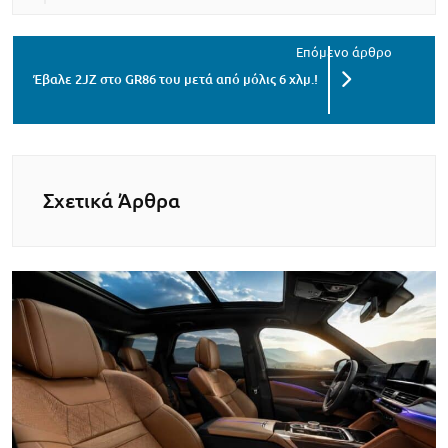
Έβαλε 2JZ στο GR86 του μετά από μόλις 6 χλμ.!
Σχετικά Άρθρα