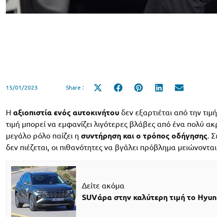
15/01/2023
Share :
Share
Share
Share
Share
Share
on
on
on
on
on
X
Facebook
Pinterest
LinkedIn
Email
(Twitter)
Η
αξιοπιστία ενός αυτοκινήτου
δεν εξαρτιέται από την τιμ
τιμή μπορεί να εμφανίζει λιγότερες βλάβες από ένα πολύ α
μεγάλο ρόλο παίζει η
συντήρηση και ο τρόπος οδήγησης
. 
δεν πιέζεται, οι πιθανότητες να βγάλει πρόβλημα μειώνονται
Δείτε ακόμα
SUVάρα στην καλύτερη τιμή το Hyun