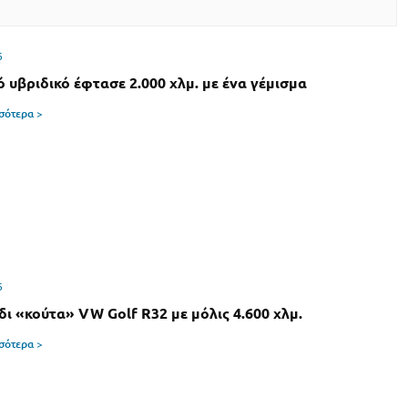
6
ό υβριδικό έφτασε 2.000 χλμ. με ένα γέμισμα
σσότερα >
6
δι «κούτα» VW Golf R32 με μόλις 4.600 χλμ.
σσότερα >