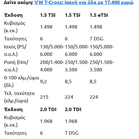
Δείτε ακόμη:
VW T-Cross: Ικανό για όλα με 17.400 ευρώ
Έκδοση
1.5 TSI
1.5 TSI
1.5 eTSI
Κυβισμός
1.498
1.498
1.498
(κ.εκ.)
Ταχύτητες
6
6
7 DSG
Ισχύς (PS/
130/5.000-
150/5.000-
150/5.000-
σ.α.λ.)
6.000
6.000
6.000
Ροπή (Nm/
200/1.400-
250/1.500-
250/1.500-
σ.α.λ.)
4.000
3.500
3.500
0-100 χλμ./ώρα
9,2
8,5
8,5
(δλ.)
Τελ. ταχύτητα
215
224
224
(χλμ./ώρα)
Έκδοση
2.0 TDI
2.0 TDI
Κυβισμός
1.968
1.968
(κ.εκ.)
Ταχύτητες
6
7 DSG