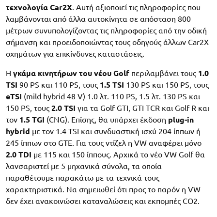
τεχνολογία Car2X
. Αυτή αξιοποιεί τις πληροφορίες που
λαμβάνονται από άλλα αυτοκίνητα σε απόσταση 800
μέτρων συνυπολογίζοντας τις πληροφορίες από την οδική
σήμανση και προειδοποιώντας τους οδηγούς άλλων Car2X
οχημάτων για επικίνδυνες καταστάσεις.
Η
γκάμα κινητήρων του νέου Golf
περιλαμβάνει τους
1.0
TSI
90 PS και 110 PS, τους
1.5 TSI
130 PS και 150 PS, τους
eTSI
(mild hybrid 48 V) 1.0 λτ. 110 PS, 1.5 λτ. 130 PS και
150 PS, τους
2.0 TSI
για τα Golf GTI, GTI TCR και Golf R και
τον
1.5 TGI
(CNG). Επίσης, θα υπάρχει έκδοση
plug-in
hybrid
με τον 1.4 TSI και συνδυαστική ισχύ 204 ίππων ή
245 ίππων στο GTE. Για τους ντίζελ η VW αναφέρει μόνο
2.0 TDI
με 115 και 150 ίππους. Αρχικά το νέο VW Golf θα
λανσαριστεί με 5 μηχανικά σύνολα, τα οποία
παραθέτουμε παρακάτω με τα τεχνικά τους
χαρακτηριστικά. Να σημειωθεί ότι προς το παρόν η VW
δεν έχει ανακοινώσει καταναλώσεις και εκπομπές CO2.