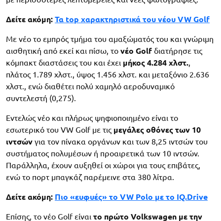
Δείτε ακόμη:
Τα top χαρακτηριστικά του νέου VW Golf
Με νέο το εμπρός τμήμα του αμαξώματός του και γνώριμη
αισθητική από εκεί και πίσω, το
νέο Golf
διατήρησε τις
κόμπακτ διαστάσεις του και έχει
μήκος 4.284 χλστ.
,
πλάτος 1.789 χλστ., ύψος 1.456 χλστ. και μεταξόνιο 2.636
χλστ., ενώ διαθέτει πολύ χαμηλό αεροδυναμικό
συντελεστή (0,275).
Εντελώς νέο και πλήρως ψηφιοποιημένο είναι το
εσωτερικό του VW Golf με τις
μεγάλες οθόνες των 10
ιντσών
για τον πίνακα οργάνων και των 8,25 ιντσών του
συστήματος πολυμέσων ή προαιρετικά των 10 ιντσών.
Παράλληλα, έχουν αυξηθεί οι χώροι για τους επιβάτες,
ενώ το πορτ μπαγκάζ παρέμεινε στα 380 λίτρα.
Δείτε ακόμη:
Πιο «ευφυές» το VW Polo με το IQ.Drive
Επίσης, το νέο Golf είναι
το πρώτο Volkswagen με την