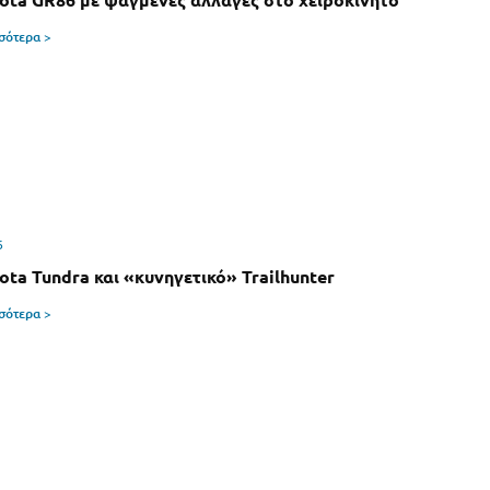
ota GR86 με ψαγμένες αλλαγές στο χειροκίνητο
σσότερα >
6
ota Tundra και «κυνηγετικό» Trailhunter
σσότερα >