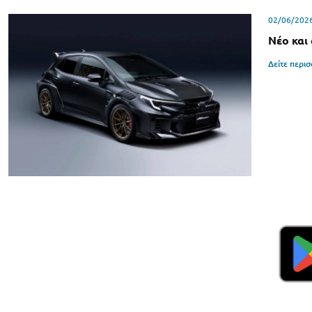
02/06/202
Νέo και
Δείτε περι