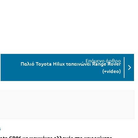
Παλιό Toyota Hilux ταπεινώνει Range Rover
(+video)
6