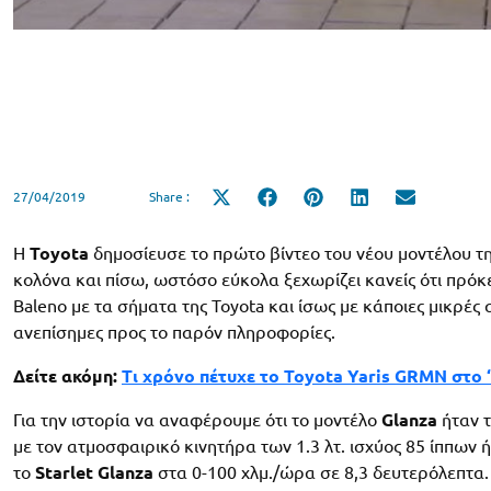
27/04/2019
Share :
Share
Share
Share
Share
Share
on
on
on
on
on
X
Facebook
Pinterest
LinkedIn
Email
(Twitter)
H
Toyota
δημοσίευσε το πρώτο βίντεο του νέου μοντέλου τ
κολόνα και πίσω, ωστόσο εύκολα ξεχωρίζει κανείς ότι πρόκε
Baleno με τα σήματα της Toyota και ίσως με κάποιες μικρέ
ανεπίσημες προς το παρόν πληροφορίες.
Δείτε ακόμη:
Tι χρόνο πέτυχε το Toyota Yaris GRMN στο ‘
Για την ιστορία να αναφέρουμε ότι το μοντέλο
Glanza
ήταν 
με τον ατμοσφαιρικό κινητήρα των 1.3 λτ. ισχύος 85 ίππων ή
το
Starlet Glanza
στα 0-100 χλμ./ώρα σε 8,3 δευτερόλεπτα. 