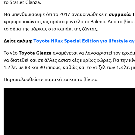
το Starlet Glanza.
Να υπενθυμίσουμε ότι το 2017 ανακοινώθηκε η
συμμαχία T
χρησιμοποιώντας ως πρώτο μοντέλο το Baleno. Από το βίντεο 
το σήμα της μάρκας στο καπάκι της ζάντας.
Δείτε ακόμη:
Toyota Hilux Special Edition για lifestyle α
Το νέο
Toyota Glanza
αναμένεται να λανσαριστεί τον ερχόμε
να διατεθεί και σε άλλες ασιατικές κυρίως χώρες. Για την 
1.2 λτ. με 83 και 90 ίππους, καθώς και το ντίζελ των 1.3 λτ. 
Παρακολουθείστε παρακάτω και το βίντεο: