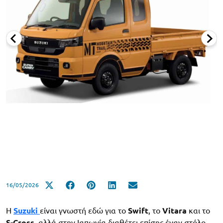
16/05/2026
Η
Suzuki
είναι γνωστή εδώ για το
Swift
, το
Vitara
και το
S-Cross
, αλλά στην Ιαπωνία διαθέτει επίσης έναν στόλο