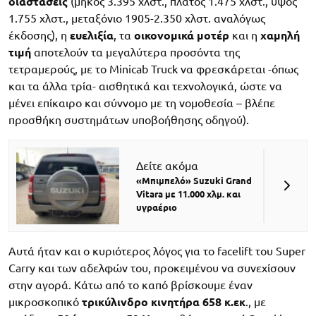
διαστάσεις
(μήκος 3.395 χλστ., πλάτος 1.475 χλστ., ύψος
1.755 χλστ., μεταξόνιο 1905-2.350 χλστ. αναλόγως
έκδοσης), η
ευελιξία
, τα
οικονομικά μοτέρ
και η
χαμηλή
τιμή
αποτελούν τα μεγαλύτερα προσόντα της
τετραμερούς, με το Minicab Truck να φρεσκάρεται -όπως
και τα άλλα τρία- αισθητικά και τεχνολογικά, ώστε να
μένει επίκαιρο και σύννομο με τη νομοθεσία – βλέπε
προσθήκη συστημάτων υποβοήθησης οδηγού).
Δείτε ακόμα
«Μπιμπελό» Suzuki Grand
Vitara με 11.000 χλμ. και
υγραέριο
Αυτά ήταν και ο κυριότερος λόγος για το facelift του Super
Carry και των αδελφών του, προκειμένου να συνεχίσουν
στην αγορά. Κάτω από το καπό βρίσκουμε έναν
μικροσκοπικό
τρικύλινδρο κινητήρα 658 κ.εκ
., με