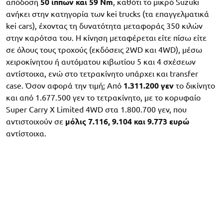
απόδοση
50 ίππων και 59 Nm
, καθότι το μικρό Suzuki
ανήκει στην κατηγορία των kei trucks (τα επαγγελματικά
kei cars), έχοντας τη δυνατότητα μεταφοράς 350 κιλών
στην καρότσα του. Η κίνηση μεταφέρεται είτε πίσω είτε
σε όλους τους τροχούς (εκδόσεις 2WD και 4WD), μέσω
χειροκίνητου ή αυτόματου κιβωτίου 5 και 4 σχέσεων
αντίστοιχα, ενώ στο τετρακίνητο υπάρχει και transfer
case. Όσον αφορά την τιμή; Από
1.311.200 γεν
το δικίνητο
και από 1.677.500 γεν το τετρακίνητο, με το κορυφαίο
Super Carry X Limited 4WD στα 1.800.700 γεν, που
αντιστοιχούν σε
μόλις 7.116, 9.104 και 9.773 ευρώ
αντίστοιχα.