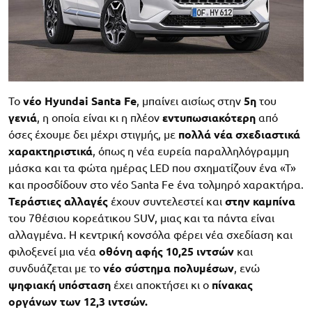
Το
νέο Hyundai Santa Fe
, μπαίνει αισίως στην
5η
του
γενιά
, η οποία είναι κι η πλέον
εντυπωσιακότερη
από
όσες έχουμε δει μέχρι στιγμής, με
πολλά νέα σχεδιαστικά
χαρακτηριστικά
, όπως η νέα ευρεία παραλληλόγραμμη
μάσκα και τα φώτα ημέρας LED που σχηματίζουν ένα «Τ»
και προσδίδουν στο νέο Santa Fe ένα τολμηρό χαρακτήρα.
Τεράστιες αλλαγές
έχουν συντελεστεί και
στην καμπίνα
του 7θέσιου κορεάτικου SUV, μιας και τα πάντα είναι
αλλαγμένα. Η κεντρική κονσόλα φέρει νέα σχεδίαση και
φιλοξενεί μια νέα
οθόνη αφής 10,25 ιντσών
και
συνδυάζεται με το
νέο σύστημα πολυμέσων
, ενώ
ψηφιακή
υπόσταση
έχει αποκτήσει κι ο
πίνακας
οργάνων των 12,3 ιντσών.