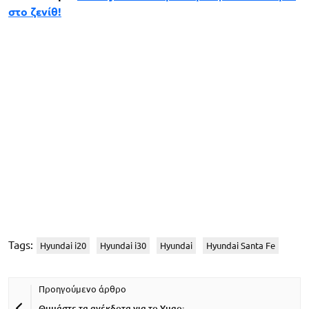
στο ζενίθ!
Tags:
Hyundai i20
Hyundai i30
Hyundai
Hyundai Santa Fe
Θυμάστε τα ανέκδοτα για το Yugo;