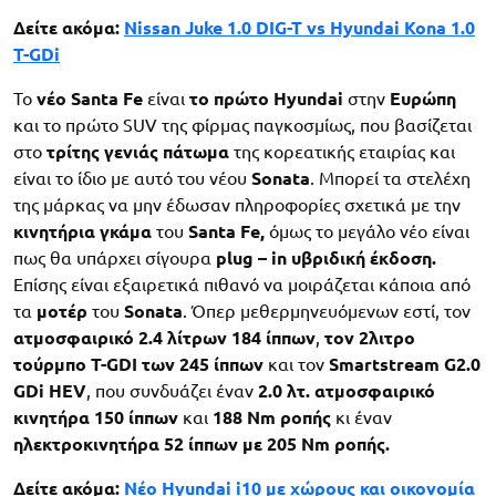
Δείτε ακόμα:
Nissan Juke 1.0 DIG-T vs Hyundai Kona 1.0
T-GDi
Το
νέο Santa Fe
είναι
το πρώτο Hyundai
στην
Ευρώπη
και το πρώτο SUV της φίρμας παγκοσμίως, που βασίζεται
στο
τρίτης γενιάς πάτωμα
της κορεατικής εταιρίας και
είναι το ίδιο με αυτό του νέου
Sonata
. Μπορεί τα στελέχη
της μάρκας να μην έδωσαν πληροφορίες σχετικά με την
κινητήρια
γκάμα
του
Santa
Fe,
όμως το μεγάλο νέο είναι
πως θα υπάρχει σίγουρα
plug –
in υβριδική έκδοση.
Επίσης είναι εξαιρετικά πιθανό να μοιράζεται κάποια από
τα
μοτέρ
του
Sonata
. Όπερ μεθερμηνευόμενων εστί, τον
ατμοσφαιρικό
2.4 λίτρων 184 ίππων
,
τον 2λιτρο
τούρμπο T-GDI των 245 ίππων
και τον
Smartstream
G2.0
GDi HEV
, που συνδυάζει έναν
2.0 λτ. ατμοσφαιρικό
κινητήρα 150 ίππων
και
188 Nm ροπής
κι έναν
ηλεκτροκινητήρα
52 ίππων με 205 Nm ροπής.
Δείτε ακόμα:
Νέο Hyundai i10 με χώρους και οικονομία