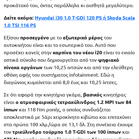
προκάτοχό του, όντας παράλληλα κι αισθητά μεγαλύτερο.
Δείτε ακόμα:
Hyundai i30 1.0 T-GDi 120 PS ή Skoda Scala
1.0 TSI 116 PS
Εξίσου
προσεγμένο
με το
εξωτερικό
μέρος
του
αυτοκινήτου είναι και το εσωτερικό του. Αυτό που
προσέχει κανείς στην
καμπίνα του νέου i20
είναι το ενιαίο
οπτικά σύνολο που δημιουργείται από τον
ψηφιακό
πίνακα οργάνων
των 10,25 ιντσών και από την ελεύθερη
οθόνη αφής του συστήματος infotainment. Εδώ η
διαγώνιος κυμαίνεται από 8,0 έως και 10,25 ίντσες.
Σε ότι αφορά την κινητήρια γκάμα,
βασικός
κινητήρας
είναι
ο ατμοσφαιρικός τετρακύλινδρος 1.2 MPI των 84
ίππων
και 118 Nm ροπής, ο οποίος συνδυάζεται
αποκλειστικά με 5άρι χειροκίνητο κιβώτιο και επιταχύνει
στα πρώτα 100 χλμ./ώρα σε 13,1 δλ. Στη συνέχεια έχουμε
τον
τρικύλινδρο τούρμπο 1.0 T-GDi των
100
ίππων
και