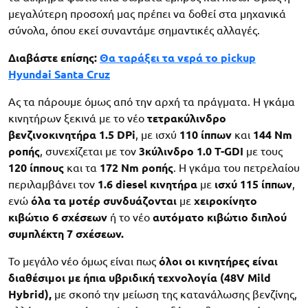
μεγαλύτερη προσοχή μας πρέπει να δοθεί στα μηχανικά
σύνολα, όπου εκεί συναντάμε σημαντικές αλλαγές.
Διαβάστε επίσης:
Θα ταράξει τα νερά το pickup
Hyundai Santa Cruz
Ας τα πάρουμε όμως από την αρχή τα πράγματα. Η γκάμα
κινητήρων ξεκινά με το νέο
τετρακύλινδρο
βενζινοκινητήρα 1.5 DPi
, με ισχύ
110 ίππων
και
144 Nm
ροπής
, συνεχίζεται με τον
3κύλινδρο 1.0 T-GDI
με τους
120 ίππους
και τα
172 Nm ροπής
. Η γκάμα του πετρελαίου
περιλαμβάνει τον
1.6
diesel κινητήρα
με
ισχύ 115 ίππων
,
ενώ
όλα
τα
μοτέρ
συνδυάζονται
με
χειροκίνητο
κιβώτιο 6 σχέσεων
ή το νέο
αυτόματο κιβώτιο διπλού
συμπλέκτη 7 σχέσεων.
Το μεγάλο νέο όμως είναι πως
όλοι οι κινητήρες είναι
διαθέσιμοι με ήπια υβριδική τεχνολογία (48V Mild
Hybrid),
με σκοπό την μείωση της κατανάλωσης βενζίνης,