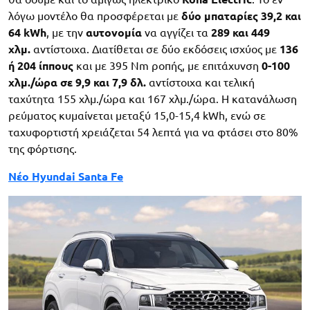
λόγω μοντέλο θα προσφέρεται με
δύο μπαταρίες 39,2 και
64 kWh
, με την
αυτονομία
να αγγίζει τα
289 και 449
χλμ.
αντίστοιχα. Διατίθεται σε δύο εκδόσεις ισχύος με
136
ή 204 ίππους
και με 395 Nm ροπής, με επιτάχυνση
0-100
χλμ./ώρα σε 9,9 και 7,9 δλ.
αντίστοιχα και τελική
ταχύτητα 155 χλμ./ώρα και 167 χλμ./ώρα. Η κατανάλωση
ρεύματος κυμαίνεται μεταξύ 15,0-15,4 kWh, ενώ σε
ταχυφορτιστή χρειάζεται 54 λεπτά για να φτάσει στο 80%
της φόρτισης.
Νέο Hyundai Santa Fe