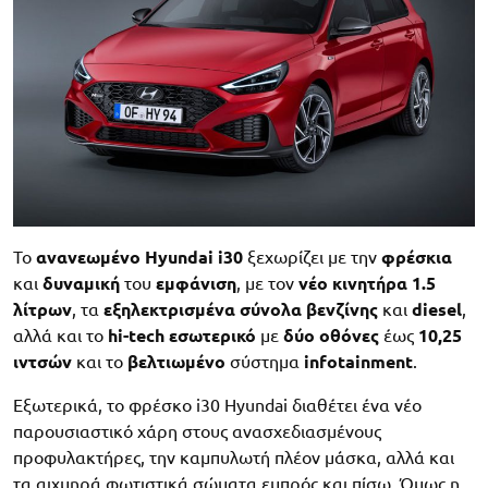
Το
ανανεωμένο Hyundai i30
ξεχωρίζει με την
φρέσκια
και
δυναμική
του
εμφάνιση
, με τον
νέο κινητήρα 1.5
λίτρων
, τα
εξηλεκτρισμένα
σύνολα
βενζίνης
και
diesel
,
αλλά και το
hi-tech εσωτερικό
με
δύο οθόνες
έως
10,25
ιντσών
και το
βελτιωμένο
σύστημα
infotainment
.
Εξωτερικά, το φρέσκο i30 Hyundai διαθέτει ένα νέο
παρουσιαστικό χάρη στους ανασχεδιασμένους
προφυλακτήρες, την καμπυλωτή πλέον μάσκα, αλλά και
τα αιχμηρά φωτιστικά σώματα εμπρός και πίσω. Όμως η