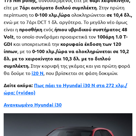
175 Nm ροπής
, συνδυαζόμενος είτε με
6άρι χειροκίνητο,
είτε με
7άρι αυτόματο διπλού συμπλέκτη
. Στην πρώτη
περίπτωση το
0-100 χλμ./ώρα
ολοκληρώνεται
σε 10,4 δλ.,
ενώ με το 7άρι DCT 1 δλ. αργότερα. Το μεγάλο νέο όμως
είναι η
προσθήκη
ενός
ήπιου υβριδικού συστήματος
48
Volt
, το οποίο συνδράμει προαιρετικά τον
100άρη 1.0 T-
GDI
και υποχρεωτικά την
κορυφαία έκδοση των 120
ίππων
, με το
0-100 χλμ./ώρα να ολοκληρώνεται σε 10,2
δλ. με το χειροκίνητο και 10,3 δλ. με το διπλού
συμπλέκτη.
Στην κορυφή της γκάμας και για πρώτη φορά
θα δούμε το
i20 N
, που βρίσκεται σε φάση δοκιμών.
Δείτε ακόμα:
Πως πάει το Hyundai i30 N στα 272 χλμ./
ώρα; (+video)
Ανανεωμένο Hyundai i30