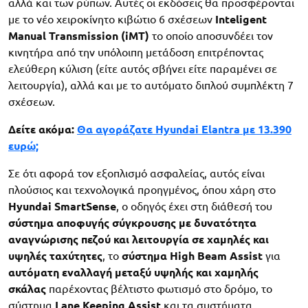
αλλά και των ρύπων. Αυτές οι εκδόσεις θα προσφέρονται
με το νέο χειροκίνητο κιβώτιο 6 σχέσεων
Inteligent
Manual Transmission (iMT)
το οποίο αποσυνδέει τον
κινητήρα από την υπόλοιπη μετάδοση επιτρέποντας
ελεύθερη κύλιση (είτε αυτός σβήνει είτε παραμένει σε
λειτουργία), αλλά και με το αυτόματο διπλού συμπλέκτη 7
σχέσεων.
Δείτε ακόμα:
Θα αγοράζατε Hyundai Elantra με 13.390
ευρώ;
Σε ότι αφορά τον εξοπλισμό ασφαλείας, αυτός είναι
πλούσιος και τεχνολογικά προηγμένος, όπου χάρη στο
Hyundai SmartSense
, ο οδηγός έχει στη διάθεσή του
σύστημα αποφυγής σύγκρουσης με
δυνατότητα
αναγνώρισης πεζού και λειτουργία σε χαμηλές και
υψηλές ταχύτητες
, το
σύστημα High Beam Assist
για
αυτόματη εναλλαγή μεταξύ υψηλής και χαμηλής
σκάλας
παρέχοντας βέλτιστο φωτισμό στο δρόμο, το
σύστημα
Lane Keeping Assist
και τα συστήματα