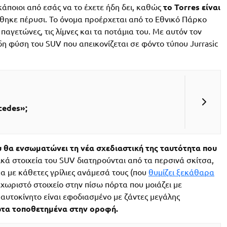
κάποιοι από εσάς να το έχετε ήδη δει, καθώς
το Torres είναι
ηκε πέρυσι. Το όνομα προέρχεται από το Εθνικό Πάρκο
παγετώνες, τις λίμνες και τα ποτάμια του. Με αυτόν τον
δη φύση του SUV που απεικονίζεται σε φόντο τύπου Jurrasic
cedes»;
 θα ενσωματώνει τη νέα σχεδιαστική της ταυτότητα που
τικά στοιχεία του SUV διατηρούνται από τα περσινά σκίτσα,
κα με κάθετες γρίλιες ανάμεσά τους (που
θυμίζει ξεκάθαρα
εχωριστό στοιχείο στην πίσω πόρτα που μοιάζει με
αυτοκίνητο είναι εφοδιασμένο με ζάντες μεγάλης
α τοποθετημένα στην οροφή.