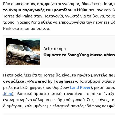
Εάν ο σχεδιασμός σας φαίνεται γνώριμος, δίκιο έχετε. Ίσως 
το όνομα παραγωγής του μοντέλου «J100»
που ανακοινώθ
Torres del Paine στην Παταγονία, γνωστό για τα βουνά, τους 
τρόπο, η SsangYong ήθελε να επικοινωνήσει την περιπετειώ
Park στα επίσημα σκίτσα.
Δείτε ακόμα
Θυμάστε το SsangYong Musso «Mer
Η εταιρεία λέει ότι το Torres θα είναι
το πρώτο μοντέλο που
ονομάζεται «Powered by Toughness»
. Τα στιβαρά στιλισ
με λεπτά LED ημέρας (που θυμίζουν
Land Rover
), μικρή μάσ
Jeep
), πλαστικά προστατευτικά, τονισμένα φτερά και ένα ξ
ενσωματωμένο κάλυμμα εφεδρικού τροχού. Στις εικόνες, το 
διαμέτρου, καλυμμένες με ελαστικά παντός εδάφους και
φώτ