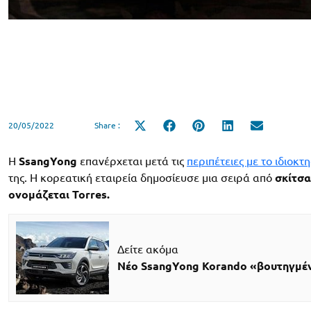
20/05/2022
Share :
Share
Share
Share
Share
Share
on
on
on
on
on
X
Facebook
Pinterest
LinkedIn
Email
(Twitter)
Η
SsangYong
επανέρχεται μετά τις
περιπέτειες με το ιδιοκ
της. Η κορεατική εταιρεία δημοσίευσε μια σειρά από
σκίτσα
ονομάζεται Torres.
Δείτε ακόμα
Νέο SsangYong Korando «βουτηγμέν