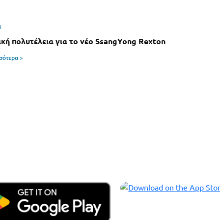
3
ική πολυτέλεια για το νέο SsangYong Rexton
σσότερα >