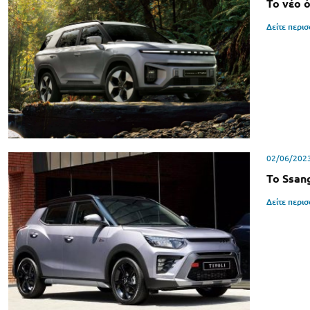
Το νέο 
Δείτε περι
02/06/202
Το Ssan
Δείτε περι