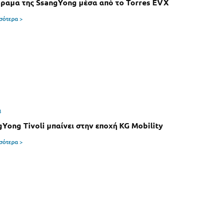
όραμα της SsangYong μέσα από το Torres EVX
σσότερα >
3
gYong Tivoli μπαίνει στην εποχή KG Mobility
σσότερα >