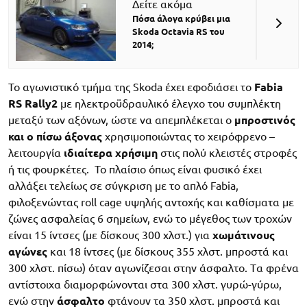
Δείτε ακόμα
Πόσα άλογα κρύβει μια
Skoda Octavia RS του
2014;
Το αγωνιστικό τμήμα της Skoda έχει εφοδιάσει το
Fabia
RS Rally2
με ηλεκτροϋδραυλικό έλεγχο του συμπλέκτη
μεταξύ των αξόνων, ώστε να απεμπλέκεται ο
μπροστινός
και ο πίσω άξονας
χρησιμοποιώντας το χειρόφρενο –
λειτουργία
ιδιαίτερα χρήσιμη
στις πολύ κλειστές στροφές
ή τις φουρκέτες. Το πλαίσιο όπως είναι φυσικό έχει
αλλάξει τελείως σε σύγκριση με το απλό Fabia,
φιλοξενώντας roll cage υψηλής αντοχής και καθίσματα με
ζώνες ασφαλείας 6 σημείων, ενώ το μέγεθος των τροχών
είναι 15 ίντσες (με δίσκους 300 χλστ.) για
χωμάτινους
αγώνες
και 18 ίντσες (με δίσκους 355 χλστ. μπροστά και
300 χλστ. πίσω) όταν αγωνίζεσαι στην άσφαλτο. Tα φρένα
αντίστοιχα διαμορφώνονται στα 300 χλστ. γυρώ-γύρω,
ενώ στην
άσφαλτο
φτάνουν τα 350 χλστ. μπροστά και