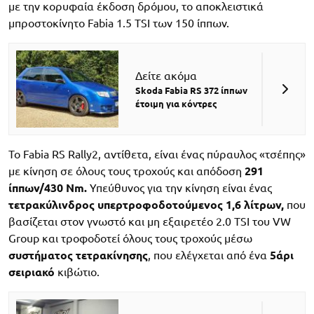
με την κορυφαία έκδοση δρόμου, το αποκλειστικά
μπροστοκίνητο Fabia 1.5 TSI των 150 ίππων.
Δείτε ακόμα
Skoda Fabia RS 372 ίππων
έτοιμη για κόντρες
Το Fabia RS Rally2, αντίθετα, είναι ένας πύραυλος «τσέπης»
με κίνηση σε όλους τους τροχούς και απόδοση
291
ίππων/430 Nm.
Υπεύθυνος για την κίνηση είναι ένας
τετρακύλινδρος υπερτροφοδοτούμενος
1,6 λίτρων,
που
βασίζεται στον γνωστό και μη εξαιρετέο 2.0 TSI του VW
Group και τροφοδοτεί όλους τους τροχούς μέσω
συστήματος τετρακίνησης
, που ελέγχεται από ένα
5άρι
σειριακό
κιβώτιο.