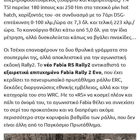
TSI παρείχε 180 ίππους και 250 Nm στο τσεχικό μίνι hot
hatch, χαρίζοντάς του -σε συνδυασμό με το 7άρι DSG-
επιτάχυνση 0-100 χλμ./ώρα σε 7,3 δλ. και τελική 223 χλμ./
ώρα. Το καινούργιο θέλει κάτω από 5,0 δλ. για την ίδια
μέτρηση, αλλά δυσκολεύεται κάπως να βγάλει πινακίδες…
Οι Τσέχοι επαναφέρουν τα δυο θρυλικά γράμματα στο
σουπερμίνι της, αλλά αποκλειστικά για την αγωνιστική
εκδοχή Rally2. Το
νέο Fabia RS Rally2
αντικαθιστά το
εξαιρετικά επιτυχημένο Fabia Rally 2 Evo
, που έχει
κερδίσει το πανευρωπαϊκό πρωτάθλημα ράλλυ ERC,
δεκάδες διοργανώσεις εθνικής εμβέλειας, αλλά και την
κατηγορία του στο WRC. Με το «RS» να κοσμεί πλέον και
πάλι το όνομά του, το αγωνιστικό Fabia θέλει να συνεχίσει
το σερί του προκατόχου και να διαπρέψει ακόμα
περισσότερο στην κορυφαία βαθμίδα των ράλλυ, που δεν
είναι άλλη από το Παγκόσμιο Πρωτάθλημα.