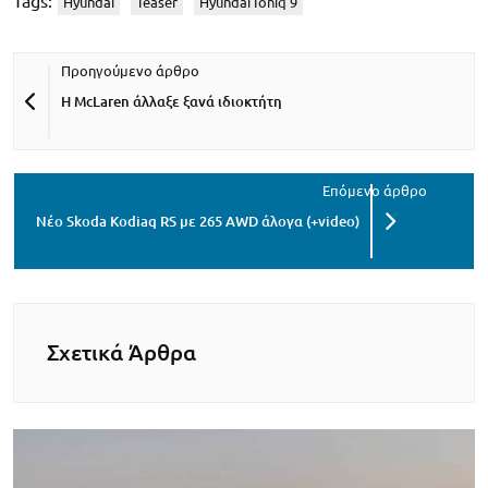
Tags:
Hyundai
Teaser
Hyundai Ioniq 9
H McLaren άλλαξε ξανά ιδιοκτήτη
Νέο Skoda Kodiaq RS με 265 AWD άλογα (+video)
Σχετικά Άρθρα