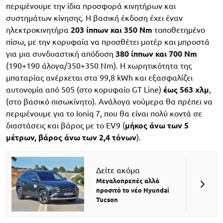
περιμένουμε την ίδια προσφορά κινητήρων και
συστημάτων κίνησης. Η βασική έκδοση έχει έναν
ηλεκτροκινητήρα
203 ίππων και 350 Nm
τοποθετημένο
πίσω, με την κορυφαία να προσθέτει μοτέρ και μπροστά
για μια συνδυαστική απόδοση
380 ίππων και 700 Nm
(190+190 άλογα/350+350 Nm). Η χωρητικότητα της
μπαταρίας ανέρχεται στα 99,8 kWh και εξασφαλίζει
αυτονομία από 505 (στο κορυφαίο GT Line)
έως 563 χλμ
,
(στο βασικό πισωκίνητο). Ανάλογα νούμερα θα πρέπει να
περιμένουμε για το Ioniq 7, που θα είναι πολύ κοντά σε
διαστάσεις και βάρος με το EV9 (
μήκος άνω των 5
μέτρων, βάρος άνω των 2,4 τόνων
).
Δείτε ακόμα
Μεγαλοπρεπές αλλά
προσιτό το νέο Hyundai
Tucson