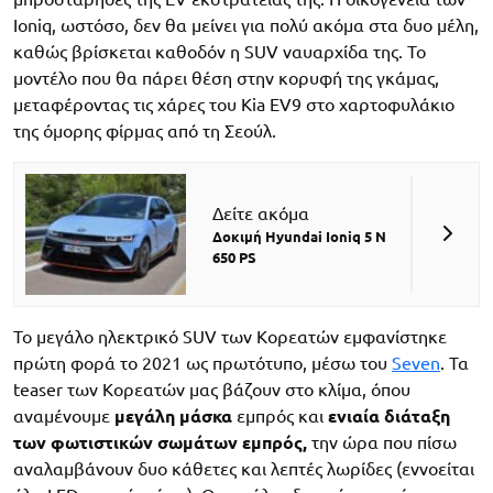
Ioniq, ωστόσο, δεν θα μείνει για πολύ ακόμα στα δυο μέλη,
καθώς βρίσκεται καθοδόν η SUV ναυαρχίδα της. Το
μοντέλο που θα πάρει θέση στην κορυφή της γκάμας,
μεταφέροντας τις χάρες του Kia EV9 στο χαρτοφυλάκιο
της όμορης φίρμας από τη Σεούλ.
Δείτε ακόμα
Δοκιμή Hyundai Ioniq 5 N
650 PS
Το μεγάλο ηλεκτρικό SUV των Κορεατών εμφανίστηκε
πρώτη φορά το 2021 ως πρωτότυπο, μέσω του
Seven
. Τα
teaser των Κορεατών μας βάζουν στο κλίμα, όπου
αναμένουμε
μεγάλη μάσκα
εμπρός και
ενιαία διάταξη
των φωτιστικών σωμάτων εμπρός,
την ώρα που πίσω
αναλαμβάνουν δυο κάθετες και λεπτές λωρίδες (εννοείται