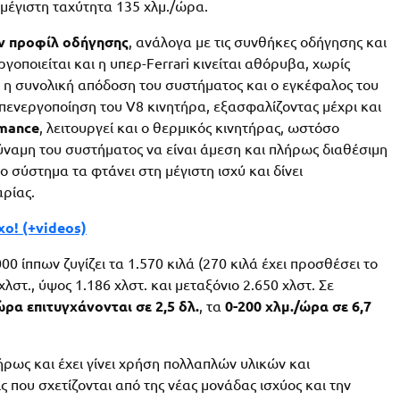
 μέγιστη ταχύτητα 135 χλμ./ώρα.
 προφίλ οδήγησης
, ανάλογα με τις συνθήκες οδήγησης και
γοποιείται και η υπερ-Ferrari κινείται αθόρυβα, χωρίς
ι η συνολική απόδοση του συστήματος και ο εγκέφαλος του
απενεργοποίηση του V8 κινητήρα, εξασφαλίζοντας μέχρι και
mance
, λειτουργεί και ο θερμικός κινητήρας, ωστόσο
δύναμη του συστήματος να είναι άμεση και πλήρως διαθέσιμη
το σύστημα τα φτάνει στη μέγιστη ισχύ και δίνει
αρίας.
χο! (+videos)
00 ίππων ζυγίζει τα 1.570 κιλά (270 κιλά έχει προσθέσει το
χλστ., ύψος 1.186 χλστ. και μεταξόνιο 2.650 χλστ. Σε
ώρα επιτυγχάνονται σε 2,5 δλ.
, τα
0-200 χλμ./ώρα σε 6,7
ήρως και έχει γίνει χρήση πολλαπλών υλικών και
 που σχετίζονται από της νέας μονάδας ισχύος και την