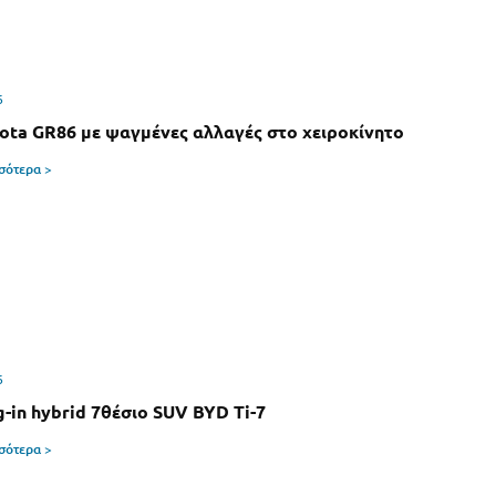
6
ota GR86 με ψαγμένες αλλαγές στο χειροκίνητο
σσότερα >
6
g-in hybrid 7θέσιο SUV BYD Ti-7
σσότερα >