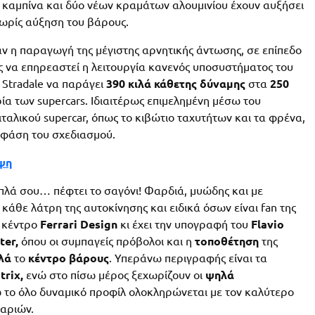
 καμπίνα και δύο νέων κραμάτων αλουμινίου έχουν αυξήσει
ωρίς αύξηση του βάρους.
ν η παραγωγή της μέγιστης αρνητικής άντωσης, σε επίπεδο
ίς να επηρεαστεί η λειτουργία κανενός υποσυστήματος του
0 Stradale να παράγει
390 κιλά κάθετης δύναμης
στα
250
ία των supercars. Ιδιαιτέρως επιμελημένη μέσω του
ιταλικού supercar, όπως το κιβώτιο ταχυτήτων και τα φρένα,
 φάση του σχεδιασμού.
ίψη
απλά σου… πέφτει το σαγόνι! Φαρδιά, μυώδης και με
 κάθε λάτρη της αυτοκίνησης και ειδικά όσων είναι fan της
ο κέντρο
Ferrari Design
κι έχει την υπογραφή του
Flavio
ter,
όπου οι συμπαγείς πρόβολοι και η
τοποθέτηση
της
λά
το
κέντρο
βάρους
. Υπεράνω περιγραφής είναι τα
trix,
ενώ στο πίσω μέρος ξεχωρίζουν οι
ψηλά
ώ το όλο δυναμικό προφίλ ολοκληρώνεται με τον καλύτερο
αριών.