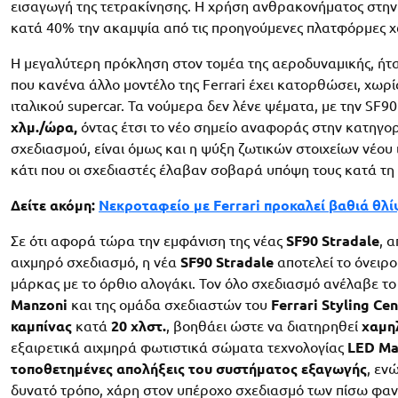
εισαγωγή της τετρακίνησης. Η χρήση ανθρακονήματος στην
κατά 40% την ακαμψία από τις προηγούμενες πλατφόρμες χ
Η μεγαλύτερη πρόκληση στον τομέα της αεροδυναμικής, ήτα
που κανένα άλλο μοντέλο της Ferrari έχει κατορθώσει, χωρ
ιταλικού supercar. Τα νούμερα δεν λένε ψέματα, με την SF9
χλμ./ώρα,
όντας έτσι το νέο σημείο αναφοράς στην κατηγορ
σχεδιασμού, είναι όμως και η ψύξη ζωτικών στοιχείων νέου 
κάτι που οι σχεδιαστές έλαβαν σοβαρά υπόψη τους κατά τη
Δείτε ακόμη:
Νεκροταφείο με Ferrari προκαλεί βαθιά θλ
Σε ότι αφορά τώρα την εμφάνιση της νέας
SF90 Stradale
, 
αιχμηρό σχεδιασμό, η νέα
SF90 Stradale
αποτελεί το όνειρο
μάρκας με το όρθιο αλογάκι. Τον όλο σχεδιασμό ανέλαβε τ
Manzoni
και της ομάδα σχεδιαστών του
Ferrari Styling Cen
καμπίνας
κατά
20 χλστ.
, βοηθάει ώστε να διατηρηθεί
χαμη
εξαιρετικά αιχμηρά φωτιστικά σώματα τεχνολογίας
LED Ma
τοποθετημένες απολήξεις του συστήματος εξαγωγής
, εν
δυνατό τρόπο, χάρη στον υπέροχο σχεδιασμό των πίσω φαν