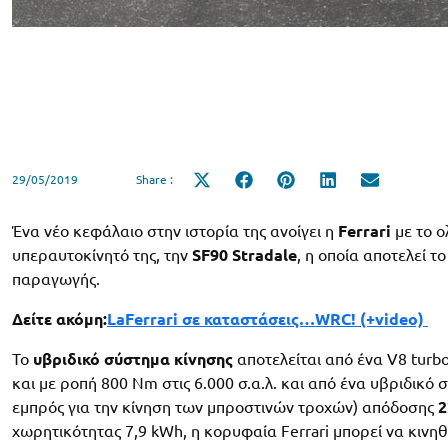
29/05/2019
Share :
Share
Share
Share
Share
Share
on
on
on
on
on
X
Facebook
Pinterest
LinkedIn
Email
(Twitter)
Ένα νέο κεφάλαιο στην ιστορία της ανοίγει η
Ferrari
με το ο
υπεραυτοκίνητό της, την
SF90 Stradale
, η οποία αποτελεί τ
παραγωγής.
Δείτε ακόμη:
LaFerrari σε καταστάσεις…WRC! (+video)
Το
υβριδικό σύστημα κίνησης
αποτελείται από ένα V8 turbo
και με ροπή 800 Nm στις 6.000 σ.α.λ. και από ένα υβριδικό
εμπρός για την κίνηση των μπροστινών τροχών) απόδοσης
2
χωρητικότητας 7,9 kWh, η κορυφαία Ferrari μπορεί να κινηθ