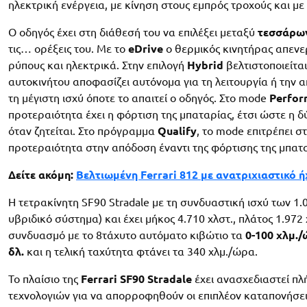
ηλεκτρική ενέργεια, με κίνηση στους εμπρός τροχούς και με
Ο οδηγός έχει στη διάθεσή του να επιλέξει μεταξύ
τεσσάρων
τις… ορέξεις του. Με το
eDrive
ο θερμικός κινητήρας απενερ
ρύπους και ηλεκτρικά. Στην επιλογή
Hybrid
βελτιστοποιείτα
αυτοκινήτου αποφασίζει αυτόνομα για τη λειτουργία ή την 
τη μέγιστη ισχύ όποτε το απαιτεί ο οδηγός. Στο mode
Perfor
προτεραιότητα έχει η φόρτιση της μπαταρίας, έτσι ώστε η 
όταν ζητείται. Στο πρόγραμμα
Qualify
, το mode επιτρέπει σ
προτεραιότητα στην απόδοση έναντι της φόρτισης της μπατ
Δείτε ακόμη:
Βελτιωμένη Ferrari 812 με ανατριχιαστικό ή
Η τετρακίνητη SF90 Stradale με τη συνδυαστική ισχύ των 1.0
υβριδικό σύστημα) και έχει μήκος 4.710 χλστ., πλάτος 1.972 
συνδυασμό με το 8τάχυτο αυτόματο κιβώτιο τα
0-100 χλμ./
δλ.
και η τελική ταχύτητα φτάνει τα 340 χλμ./ώρα.
Το πλαίσιο της
Ferrari SF90 Stradale
έχει ανασχεδιαστεί πλ
τεχνολογιών για να απορροφηθούν οι επιπλέον καταπονήσεις