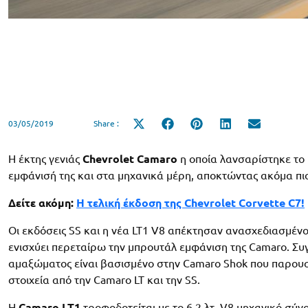
03/05/2019
Share :
Share
Share
Share
Share
Share
on
on
on
on
on
X
Facebook
Pinterest
LinkedIn
Email
(Twitter)
Η έκτης γενιάς
Chevrolet Camaro
η οποία λανσαρίστηκε το 
εμφάνισή της και στα μηχανικά μέρη, αποκτώντας ακόμα πι
Δείτε ακόμη:
Η τελική έκδοση της Chevrolet Corvette C7!
Οι εκδόσεις SS και η νέα LT1 V8 απέκτησαν ανασχεδιασμένο
ενισχύει περεταίρω την μπρουτάλ εμφάνιση της Camaro. Σ
αμαξώματος είναι βασισμένο στην Camaro Shok που παρου
στοιχεία από την Camaro LT και την SS.
H
Camaro LT1
τροφοδοτείται με το 6.2 λτ. V8 μηχανικό σύνο