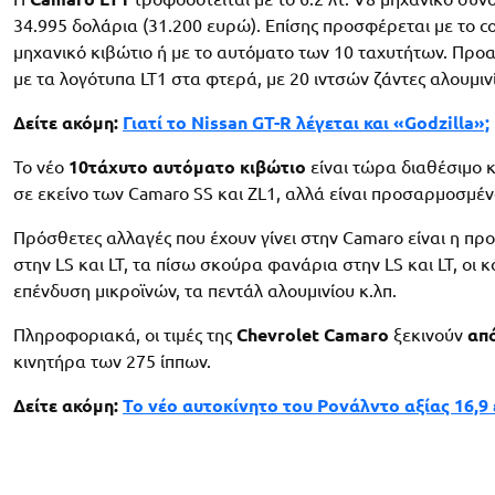
34.995 δολάρια (31.200 ευρώ). Επίσης προσφέρεται με το c
μηχανικό κιβώτιο ή με το αυτόματο των 10 ταχυτήτων. Προα
με τα λογότυπα LT1 στα φτερά, με 20 ιντσών ζάντες αλουμι
Δείτε ακόμη:
Γιατί το Nissan GT-R λέγεται και «Godzilla»;
Το νέο
10τάχυτο αυτόματο κιβώτιο
είναι τώρα διαθέσιμο κ
σε εκείνο των Camaro SS και ZL1, αλλά είναι προσαρμοσμένο
Πρόσθετες αλλαγές που έχουν γίνει στην Camaro είναι η πρ
στην LS και LT, τα πίσω σκούρα φανάρια στην LS και LT, οι κ
επένδυση μικροϊνών, τα πεντάλ αλουμινίου κ.λπ.
Πληροφοριακά, οι τιμές της
Chevrolet Camaro
ξεκινούν
από
κινητήρα των 275 ίππων.
Δείτε ακόμη:
Το νέο αυτοκίνητο του Ρονάλντο αξίας 16,9 