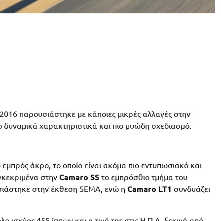
2016 παρουσιάστηκε με κάποιες μικρές αλλαγές στην
ο δυναμικά χαρακτηριστικά και πιο μυώδη σχεδιασμό.
 εμπρός άκρο, το οποίο είναι ακόμα πιο εντυπωσιακό και
υγκεκριμένα στην
Camaro SS
το εμπρόσθιο τμήμα του
σιάστηκε στην έκθεση SEMA, ενώ η
Camaro LT1
συνδυάζει
λο ισχύος 455 ίππων και η τιμή της στις Η.Π.Α. ξεκινά από