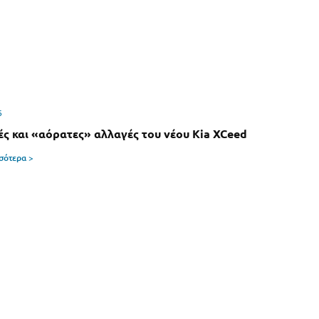
6
ές και «αόρατες» αλλαγές του νέου Kia XCeed
σσότερα >