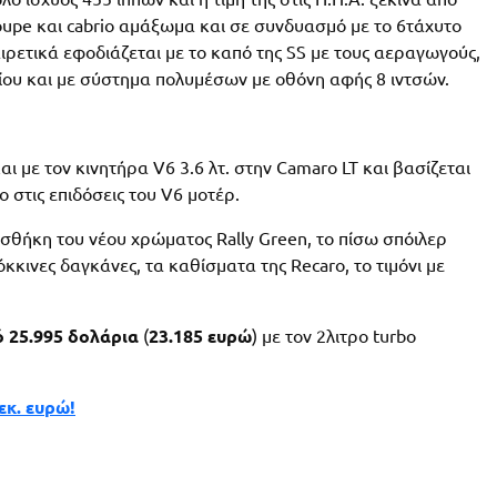
oupe και cabrio αμάξωμα και σε συνδυασμό με το 6τάχυτο
ιρετικά εφοδιάζεται με το καπό της SS με τους αεραγωγούς,
νίου και με σύστημα πολυμέσων με οθόνη αφής 8 ιντσών.
αι με τον κινητήρα V6 3.6 λτ. στην Camaro LT και βασίζεται
 στις επιδόσεις του V6 μοτέρ.
οσθήκη του νέου χρώματος Rally Green, το πίσω σπόιλερ
όκκινες δαγκάνες, τα καθίσματα της Recaro, το τιμόνι με
 25.995 δολάρια
(
23.185 ευρώ
) με τον 2λιτρο turbo
εκ. ευρώ!