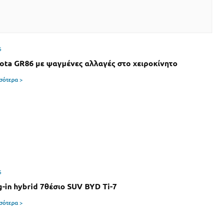
6
ota GR86 με ψαγμένες αλλαγές στο χειροκίνητο
σσότερα >
6
g-in hybrid 7θέσιο SUV BYD Ti-7
σσότερα >