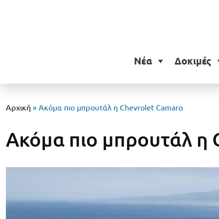
Νέα
Δοκιμές
Αρχική
»
Ακόμα πιο μπρουτάλ η Chevrolet Camaro
Ακόμα πιο μπρουτάλ η 