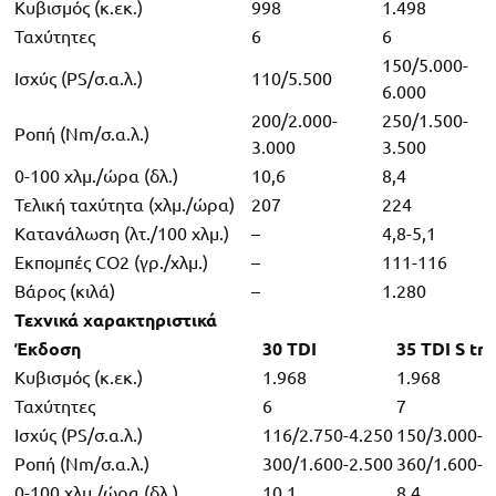
Κυβισμός (κ.εκ.)
998
1.498
Ταχύτητες
6
6
150/5.000-
Ισχύς (PS/σ.α.λ.)
110/5.500
6.000
200/2.000-
250/1.500-
Ροπή (Nm/σ.α.λ.)
3.000
3.500
0-100 χλμ./ώρα (δλ.)
10,6
8,4
Τελική ταχύτητα (χλμ./ώρα)
207
224
Κατανάλωση (λτ./100 χλμ.)
–
4,8-5,1
Εκπομπές CO2 (γρ./χλμ.)
–
111-116
Βάρος (κιλά)
–
1.280
Τεχνικά χαρακτηριστικά
Έκδοση
30 TDI
35 TDI S tro
Κυβισμός (κ.εκ.)
1.968
1.968
Ταχύτητες
6
7
Ισχύς (PS/σ.α.λ.)
116/2.750-4.250
150/3.000-4
Ροπή (Nm/σ.α.λ.)
300/1.600-2.500
360/1.600-2
0-100 χλμ./ώρα (δλ.)
10,1
8,4