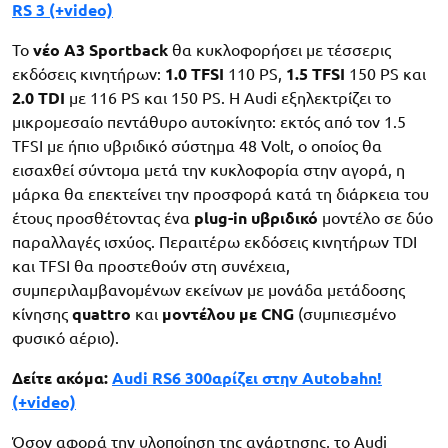
RS 3 (+video)
Το
νέο A3 Sportback
θα κυκλοφορήσει με τέσσερις
εκδόσεις κινητήρων:
1.0 TFSI
110 PS,
1.5 TFSI
150 PS και
2.0 TDI
με 116 PS και 150 PS. Η Audi εξηλεκτρίζει το
μικρομεσαίο πεντάθυρο αυτοκίνητο: εκτός από τον 1.5
TFSI με ήπιο υβριδικό σύστημα 48 Volt, ο οποίος θα
εισαχθεί σύντομα μετά την κυκλοφορία στην αγορά, η
μάρκα θα επεκτείνει την προσφορά κατά τη διάρκεια του
έτους προσθέτοντας ένα
plug-in υβριδικό
μοντέλο σε δύο
παραλλαγές ισχύος. Περαιτέρω εκδόσεις κινητήρων TDI
και TFSI θα προστεθούν στη συνέχεια,
συμπεριλαμβανομένων εκείνων με μονάδα μετάδοσης
κίνησης
quattro
και
μοντέλου με CNG
(συμπιεσμένο
φυσικό αέριο).
Δείτε ακόμα:
Audi RS6 300αρίζει στην Autobahn!
(+video)
Όσον αφορά την υλοποίηση της ανάρτησης, το Audi