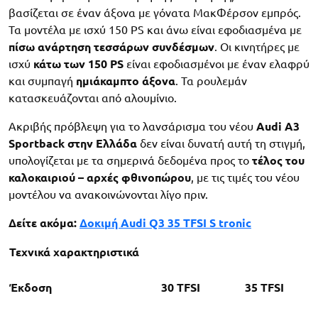
βασίζεται σε έναν άξονα με γόνατα ΜακΦέρσον εμπρός.
Τα μοντέλα με ισχύ 150 PS και άνω είναι εφοδιασμένα με
πίσω ανάρτηση τεσσάρων συνδέσμων
. Οι κινητήρες με
ισχύ
κάτω των 150 PS
είναι εφοδιασμένοι με έναν ελαφρύ
και συμπαγή
ημιάκαμπτο άξονα
. Τα ρουλεμάν
κατασκευάζονται από αλουμίνιο.
Ακριβής πρόβλεψη για το λανσάρισμα του νέου
Audi A3
Sportback στην Ελλάδα
δεν είναι δυνατή αυτή τη στιγμή,
υπολογίζεται με τα σημερινά δεδομένα προς το
τέλος του
καλοκαιριού – αρχές φθινοπώρου
, με τις τιμές του νέου
μοντέλου να ανακοινώνονται λίγο πριν.
Δείτε ακόμα:
Δοκιμή Audi Q3 35 TFSI S tronic
Τεχνικά χαρακτηριστικά
Έκδοση
30 TFSI
35 TFSI