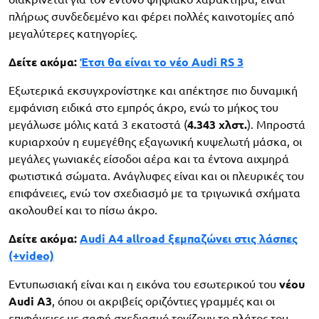
πλήρως συνδεδεμένο και φέρει πολλές καινοτομίες από
μεγαλύτερες κατηγορίες.
Δείτε ακόμα:
Έτσι θα είναι το νέο Audi RS 3
Εξωτερικά εκσυγχρονίστηκε και απέκτησε πιο δυναμική
εμφάνιση ειδικά στο εμπρός άκρο, ενώ το μήκος του
μεγάλωσε μόλις κατά 3 εκατοστά (
4.343 χλστ.
). Μπροστά
κυριαρχούν η ευμεγέθης εξαγωνική κυψελωτή μάσκα, οι
μεγάλες γωνιακές είσοδοι αέρα και τα έντονα αιχμηρά
φωτιστικά σώματα. Ανάγλυφες είναι και οι πλευρικές του
επιφάνειες, ενώ τον σχεδιασμό με τα τριγωνικά σχήματα
ακολουθεί και το πίσω άκρο.
Δείτε ακόμα:
Audi A4 allroad ξεμπαζώνει στις λάσπες
(+video)
Εντυπωσιακή είναι και η εικόνα του εσωτερικού του
νέου
Audi A3
, όπου οι ακριβείς οριζόντιες γραμμές και οι
επιφάνειες με σαφή σχεδιασμό τονίζουν το πλάτος του.