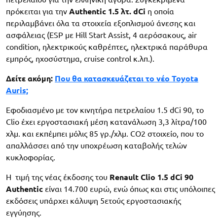
πρόκειται για την
Authentic 1.5 λτ. dCi
η οποία
περιλαμβάνει όλα τα στοιχεία εξοπλισμού άνεσης και
ασφάλειας (ESP με Hill Start Assist, 4 αερόσακους, air
condition, ηλεκτρικούς καθρέπτες, ηλεκτρικά παράθυρα
εμπρός, ηχοσύστημα, cruise control κ.λπ.).
Δείτε ακόμη:
Που θα κατασκευάζεται το νέο Toyota
Auris;
Εφοδιασμένο με τον κινητήρα πετρελαίου 1.5 dCi 90, το
Clio έχει εργοστασιακή μέση κατανάλωση 3,3 λίτρα/100
χλμ. και εκπέμπει μόλις 85 γρ./χλμ. CO2 στοιχείο, που το
απαλλάσσει από την υποχρέωση καταβολής τελών
κυκλοφορίας.
Η τιμή της νέας έκδοσης του
Renault Clio 1.5 dCi 90
Authentic
είναι 14.700 ευρώ, ενώ όπως και στις υπόλοιπες
εκδόσεις υπάρχει κάλυψη 5ετούς εργοστασιακής
εγγύησης.