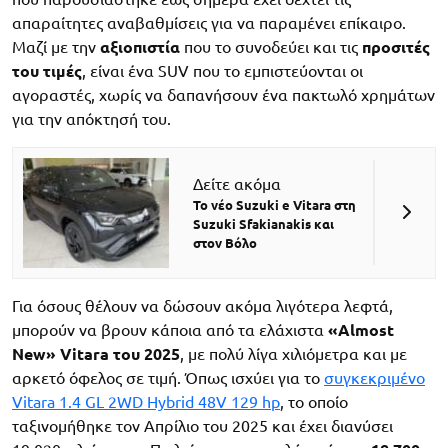
απαραίτητες αναβαθμίσεις για να παραμένει επίκαιρο.
Μαζί με την
αξιοπιστία
που το συνοδεύει και τις
προσιτές
του τιμές
, είναι ένα SUV που το εμπιστεύονται οι
αγοραστές, χωρίς να δαπανήσουν ένα πακτωλό χρημάτων
για την απόκτησή του.
Δείτε ακόμα
Το νέο Suzuki e Vitara στη
Suzuki Sfakianakis και
στον Βόλο
Για όσους θέλουν να δώσουν ακόμα λιγότερα λεφτά,
μπορούν να βρουν κάποια από τα ελάχιστα
«Almost
New» Vitara του 2025
, με πολύ λίγα χιλιόμετρα και με
αρκετό όφελος σε τιμή. Όπως ισχύει για το
συγκεκριμένο
Vitara 1.4 GL 2WD Hybrid 48V 129 hp
, το οποίο
ταξινομήθηκε τον Απρίλιο του 2025 και έχει διανύσει