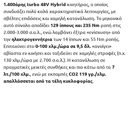
1.400άρης turbo 48V Hybrid
κινητήρας, ο οποίος
συνδυάζει πολύ καλά χαρακτηριστικά λειτουργίας, με
σβέλτες επιδόσεις και χαμηλή κατανάλωση. Το μηχανικό
αυτό σύνολο αποδίδει
129 ίππους και 235 Nm
ροπή στις
2.000-3.000 σ.α.λ., ενώ λαμβάνει έξτρα «ενίσχυση» από
την
ηλεκτρογεννήτρια
των 14 ίππων και 55 Nm ροπής.
Επιταχύνει στο
0-100 χλμ./ώρα σε 9,5 δλ.
«ανοίγει»
αβίαστα εν κινήσει και ταξιδεύει σε χαμηλές στροφές (π.χ.
130 χλμ./ώρα με 2.700 σ.α.λ.). Η κατανάλωση σε
πραγματικές μεικτές συνθήκες και πιο κάτω από τα
7
λτ./100 χλμ.
, ενώ με εκπομπές
CO2 119 γρ./χλμ.
απαλλάσσεται από τα τέλη κυκλοφορίας
.