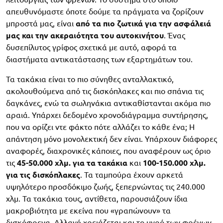
απευθυνόμαστε όποτε δούμε τα πράγματα να ζορίζουν
μπροστά μας, είναι
από τα πιο ζωτικά για την ασφάλειά
μας και την ακεραιότητα του αυτοκινήτου
. Ένας
δυσεπίλυτος γρίφος σχετικά με αυτό, αφορά τα
διαστήματα αντικατάστασης των εξαρτημάτων του.
Τα τακάκια είναι το πιο σύνηθες ανταλλακτικό,
ακολουθούμενα από τις δισκόπλακες και πιο σπάνια τις
δαγκάνες, ενώ τα σωληνάκια αντικαθίστανται ακόμα πιο
αραιά. Υπάρχει δεδομένο χρονοδιάγραμμα συντήρησης,
που να ορίζει ντε φάκτο πότε αλλάζει το κάθε ένα; Η
απάντηση μόνο μονολεκτική δεν είναι. Υπάρχουν διάφορες
αναφορές, διαχρονικές κάποιες, που αναφέρουν ως όριο
τις
45-50.000 χλμ. για τα τακάκια
και
100-150.000 χλμ.
για τις δισκόπλακες
. Τα ταμπούρα έχουν αρκετά
υψηλότερο προσδόκιμο ζωής, ξεπερνώντας τις 240.000
χλμ. Τα τακάκια τους, αντίθετα, παρουσιάζουν ίδια
μακροβιότητα με εκείνα που «γραπώνουν» τα
δισκόφρενα. Αλλαγή χρειάζεται και το υγρό των φρένων,