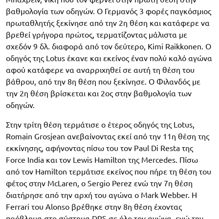
βαθμολογία των οδηγών. Ο Γερμανός 3 φορές παγκόσμιος
πρωταθλητής ξεκίνησε από την 2η θέση και κατάφερε να
βρεθεί γρήγορα πρώτος, τερματίζοντας μάλιστα με
σχεδόν 9 δλ. διαφορά από τον δεύτερο, Kimi Raikkonen. Ο
οδηγός της Lotus έκανε και εκείνος έναν πολύ καλό αγώνα
αφού κατάφερε να αναρριχηθεί σε αυτή τη θέση του
βάθρου, από την 8η θέση που ξεκίνησε. Ο Φιλανδός με
την 2η θέση βρίσκεται και 2ος στην βαθμολογία των
οδηγών.
Στην τρίτη θέση τερμάτισε ο έτερος οδηγός της Lotus,
Romain Grosjean ανεβαίνοντας εκεί από την 11η θέση της
εκκίνησης, αφήνοντας πίσω του τον Paul Di Resta της
Force India και τον Lewis Hamilton της Mercedes. Πίσω
από τον Hamilton τερμάτισε εκείνος που πήρε τη θέση του
φέτος στην McLaren, ο Sergio Perez ενώ την 7η θέση
διατήρησε από την αρχή του αγώνα ο Mark Webber. H
Ferrari του Alonso βρέθηκε στην 8η θέση έχοντας
πρόβλημα στο σύστημα DRS σε όλο τον αγώνα, ενώ την