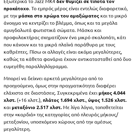
Εξωτερικά το Jazz MK4
δεν θυμίζει σε τίποτα τον
προκάτοχο
. Το εμπρός μέρος είναι εντελώς διαφορετικό,
με την
μάσκα στο χρώμα του αμαξώματος
και το μικρό
άνοιγμα να κεντρίζει το βλέμμα, όπως και τα μεγάλα
αμυγδαλωτά φωτιστικά σώματα. Μάσκα και
προφυλακτήρας σχηματίζουν ένα μικρό σκαλοπάτι, κάτι
που κάνουν και τα μικρά πλαϊνά παράθυρα με τους
καθρέπτες. Πίσω οι αλλαγές είναι ακόμα μεγαλύτερες,
καθώς τα κάθετα φανάρια έχουν αντικατασταθεί από δυο
ευμεγέθη παραλληλόγραμμα.
Μπορεί να δείχνει αρκετά μεγαλύτερο από το
προηγούμενο, όμως στην πραγματικότητα διαφέρει
ελάχιστα σε διαστάσεις. Συγκεκριμένα έχει
μήκος 4.044
χλστ.
(+16 χλστ.),
πλάτος 1.694 χλστ.
,
ύψος 1.526 χλστ.
και
μεταξόνιο 2.517 χλστ.
Με λίγα λόγια, τοποθετείται
στην «καρδιά» της κατηγορίας από πλευράς μήκους/
μεταξονίου, υποσχόμενο χώρους από την αμέσως
μεγαλύτερη.