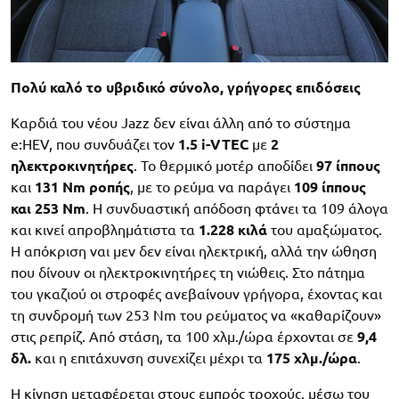
Πολύ καλό το υβριδικό σύνολο, γρήγορες επιδόσεις
Καρδιά του νέου Jazz δεν είναι άλλη από το σύστημα
e:HEV, που συνδυάζει τον
1.5 i-VTEC
με
2
ηλεκτροκινητήρες
. Το θερμικό μοτέρ αποδίδει
97 ίππους
και
131 Nm ροπής
, με το ρεύμα να παράγει
109 ίππους
και 253 Nm
. Η συνδυαστική απόδοση φτάνει τα 109 άλογα
και κινεί απροβλημάτιστα τα
1.228 κιλά
του αμαξώματος.
Η απόκριση ναι μεν δεν είναι ηλεκτρική, αλλά την ώθηση
που δίνουν οι ηλεκτροκινητήρες τη νιώθεις. Στο πάτημα
του γκαζιού οι στροφές ανεβαίνουν γρήγορα, έχοντας και
τη συνδρομή των 253 Nm του ρεύματος να «καθαρίζουν»
στις ρεπρίζ. Από στάση, τα 100 χλμ./ώρα έρχονται σε
9,4
δλ.
και η επιτάχυνση συνεχίζει μέχρι τα
175 χλμ./ώρα
.
Η κίνηση μεταφέρεται στους εμπρός τροχούς, μέσω του