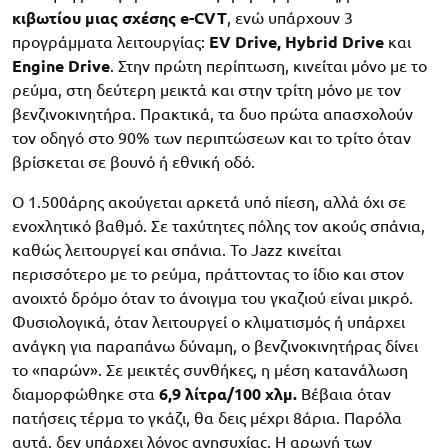
κιβωτίου μιας σχέσης e-CVT
, ενώ υπάρχουν 3
προγράμματα λειτουργίας:
EV Drive, Hybrid Drive
και
Engine Drive
. Στην πρώτη περίπτωση, κινείται μόνο με το
ρεύμα, στη δεύτερη μεικτά και στην τρίτη μόνο με τον
βενζινοκινητήρα. Πρακτικά, τα δυο πρώτα απασχολούν
τον οδηγό στο 90% των περιπτώσεων και το τρίτο όταν
βρίσκεται σε βουνό ή εθνική οδό.
Ο 1.500άρης ακούγεται αρκετά υπό πίεση, αλλά όχι σε
ενοχλητικό βαθμό. Σε ταχύτητες πόλης τον ακούς σπάνια,
καθώς λειτουργεί και σπάνια. Το Jazz κινείται
περισσότερο με το ρεύμα, πράττοντας το ίδιο και στον
ανοιχτό δρόμο όταν το άνοιγμα του γκαζιού είναι μικρό.
Φυσιολογικά, όταν λειτουργεί ο κλιματισμός ή υπάρχει
ανάγκη για παραπάνω δύναμη, ο βενζινοκινητήρας δίνει
το «παρών». Σε μεικτές συνθήκες, η μέση κατανάλωση
διαμορφώθηκε στα
6,9 λίτρα/100 χλμ.
Βέβαια όταν
πατήσεις τέρμα το γκάζι, θα δεις μέχρι 8άρια. Παρόλα
αυτά, δεν υπάρχει λόγος ανησυχίας. Η αρωγή των