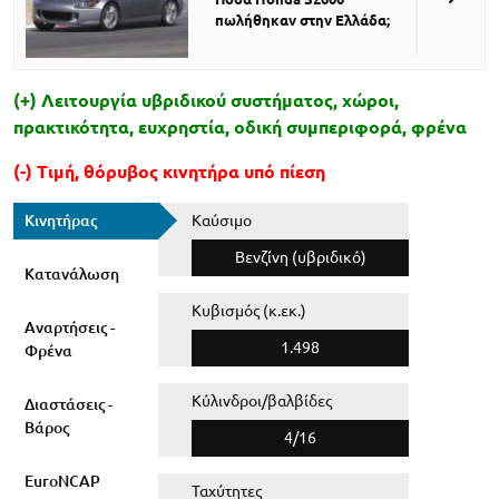
πωλήθηκαν στην Ελλάδα;
(+) Λειτουργία υβριδικού συστήματος, χώροι,
πρακτικότητα, ευχρηστία, οδική συμπεριφορά, φρένα
(-) Τιμή, θόρυβος κινητήρα υπό πίεση
Κινητήρας
Καύσιμο
Βενζίνη (υβριδικό)
Κατανάλωση
Κυβισμός (κ.εκ.)
Αναρτήσεις -
1.498
Φρένα
Κύλινδροι/βαλβίδες
Διαστάσεις -
Βάρος
4/16
EuroNCAP
Ταχύτητες