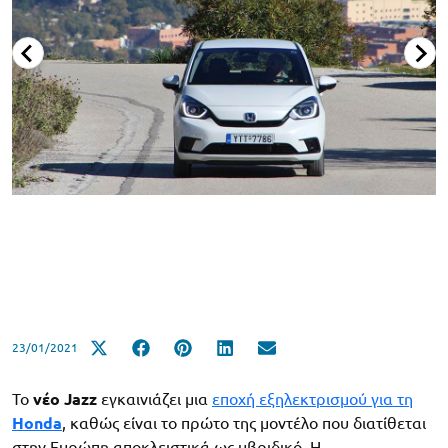
23/01/2021
Το
νέο Jazz
εγκαινιάζει μια
εποχή εξηλεκτρισμού για τη
Honda
, καθώς είναι το πρώτο της μοντέλο που διατίθεται
στην Ευρώπη αποκλειστικά ως υβριδικό. Η