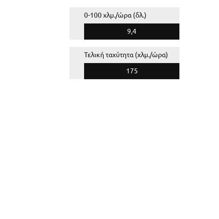
0-100 χλμ./ώρα (δλ.)
9,4
Τελική ταχύτητα (χλμ./ώρα)
175