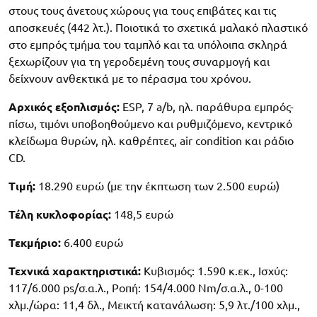
στους τους άνετους χώρους για τους επιβάτες και τις
αποσκευές (442 λτ.). Ποιοτικά το σχετικά μαλακό πλαστικό
στο εμπρός τμήμα του ταμπλό και τα υπόλοιπα σκληρά
ξεχωρίζουν για τη γεροδεμένη τους συναρμογή και
δείχνουν ανθεκτικά με το πέρασμα του χρόνου.
Αρχικός εξοπλισμός:
ESP, 7 a/b, ηλ. παράθυρα εμπρός-
πίσω, τιμόνι υποβοηθούμενο και ρυθμιζόμενο, κεντρικό
κλείδωμα θυρών, ηλ. καθρέπτες, air condition και ράδιο
CD.
Τιμή:
18.290 ευρώ (με την έκπτωση των 2.500 ευρώ)
Τέλη κυκλοφορίας:
148,5 ευρώ
Τεκμήριο:
6.400 ευρώ
Τεχνικά χαρακτηριστικά:
Κυβισμός: 1.590 κ.εκ., Ισχύς:
117/6.000 ps/σ.α.λ., Ροπή: 154/4.000 Nm/σ.α.λ., 0-100
χλμ./ώρα: 11,4 δλ., Μεικτή κατανάλωση: 5,9 λτ./100 χλμ.,