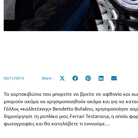
02/11/2013
Share :
Share
Share
Share
Share
Share
on
on
on
on
on
X
Facebook
Pinterest
LinkedIn
Email
(Twitter)
Τα χαρτοκιβώτια που μπορείτε να βρείτε σε αφθονία και χω
μπορούν ακόμα να χρησιμοποιηθούν ακόμα και για να κατασκ
Γάλλος «καλλιτέχνης» Bendetto Bufalino, χρησιμοποίησε χα
δημιούργησε τη ρεπλίκα μιας Ferrari Testarossa, η οποία φο
φωτογραφίες και θα καταλάβετε τι εννοούμε…