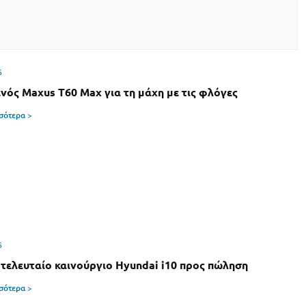
6
νός Maxus T60 Max για τη μάχη με τις φλόγες
σσότερα >
6
 τελευταίο καινούργιο Hyundai i10 προς πώληση
σσότερα >