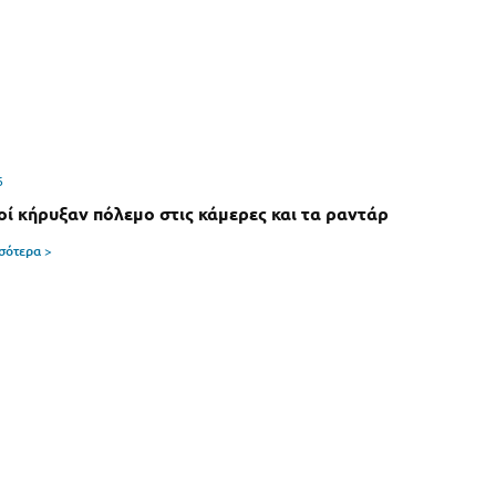
6
οί κήρυξαν πόλεμο στις κάμερες και τα ραντάρ
σσότερα >