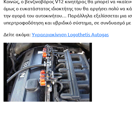
Κοινώς, ο βενζινοβόρος V12 κινητήρας θα μπορεί να «καίει
όμως ο ευκατάστατος ιδιοκτήτης του θα αργήσει πολύ να κά
την αγορά του αυτοκινήτου… Παράλληλα εξελίσσεται μια ι
υπερτροφοδότηση και υβριδικό σύστημα, σε συνδυασμό με κ
Δείτε ακόμα:
Υγραεριοκίνηση Logothetis Autogas