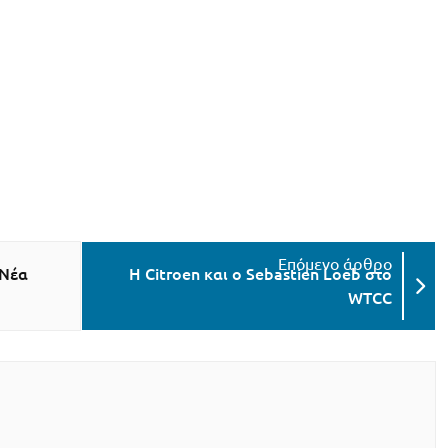
 Νέα
Η Citroen και ο Sebastien Loeb στο
WTCC