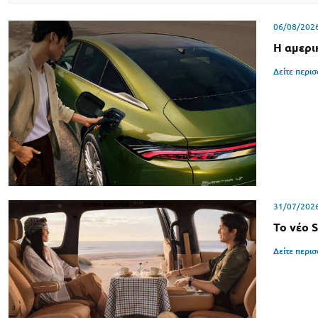
06/08/202
Η αμερι
Δείτε περι
31/07/202
Το νέο 
Δείτε περι