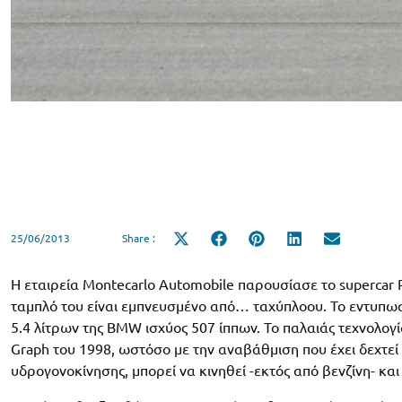
25/06/2013
Share :
Share
Share
Share
Share
Share
on
on
on
on
on
X
Facebook
Pinterest
LinkedIn
Email
(Twitter)
Η εταιρεία Montecarlo Automobile παρουσίασε το supercar Ra
ταμπλό του είναι εμπνευσμένο από… ταχύπλοου. Το εντυπωσ
5.4 λίτρων της BMW ισχύος 507 ίππων. Το παλαιάς τεχνολογί
Graph του 1998, ωστόσο με την αναβάθμιση που έχει δεχτεί 
υδρογονοκίνησης, μπορεί να κινηθεί -εκτός από βενζίνη- και