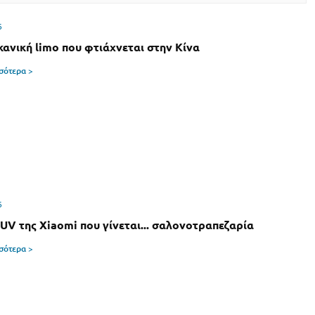
6
κανική limo που φτιάχνεται στην Κίνα
σσότερα >
6
SUV της Xiaomi που γίνεται... σαλονοτραπεζαρία
σσότερα >