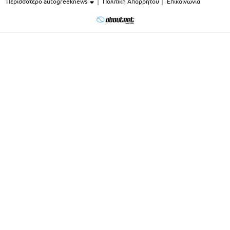
Περισσότερο autogreeknews
Πολιτική Απορρήτου
Επικοινωνία