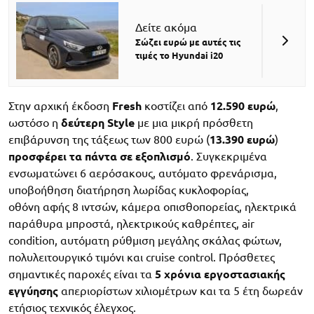
Δείτε ακόμα
Σώζει ευρώ με αυτές τις
τιμές το Hyundai i20
Στην αρχική έκδοση
Fresh
κοστίζει από
12.590 ευρώ
,
ωστόσο η
δεύτερη Style
με μια μικρή πρόσθετη
επιβάρυνση της τάξεως των 800 ευρώ (
13.390 ευρώ
)
προσφέρει τα πάντα σε εξοπλισμό
. Συγκεκριμένα
ενσωματώνει 6 αερόσακους, αυτόματο φρενάρισμα,
υποβοήθηση διατήρηση λωρίδας κυκλοφορίας,
οθόνη αφής 8 ιντσών, κάμερα οπισθοπορείας, ηλεκτρικά
παράθυρα μπροστά, ηλεκτρικούς καθρέπτες, air
condition, αυτόματη ρύθμιση μεγάλης σκάλας φώτων,
πολυλειτουργικό τιμόνι και cruise control. Πρόσθετες
σημαντικές παροχές είναι τα
5 χρόνια εργοστασιακής
εγγύησης
απεριορίστων χιλιομέτρων και τα 5 έτη δωρεάν
ετήσιος τεχνικός έλεγχος.