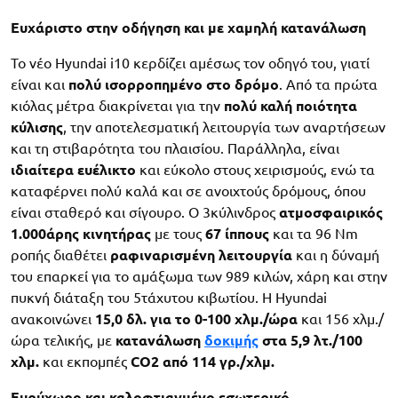
Ευχάριστο στην οδήγηση και με χαμηλή κατανάλωση
Το νέο Hyundai i10 κερδίζει αμέσως τον οδηγό του, γιατί
είναι και
πολύ ισορροπημένο στο δρόμο
. Από τα πρώτα
κιόλας μέτρα διακρίνεται για την
πολύ καλή ποιότητα
κύλισης
, την αποτελεσματική λειτουργία των αναρτήσεων
και τη στιβαρότητα του πλαισίου. Παράλληλα, είναι
ιδιαίτερα ευέλικτο
και εύκολο στους χειρισμούς, ενώ τα
καταφέρνει πολύ καλά και σε ανοιχτούς δρόμους, όπου
είναι σταθερό και σίγουρο. Ο 3κύλινδρος
ατμοσφαιρικός
1.000άρης κινητήρας
με τους
67 ίππους
και τα 96 Nm
ροπής διαθέτει
ραφιναρισμένη λειτουργία
και η δύναμή
του επαρκεί για το αμάξωμα των 989 κιλών, χάρη και στην
πυκνή διάταξη του 5τάχυτου κιβωτίου. Η Hyundai
ανακοινώνει
15,0 δλ. για το 0-100 χλμ./ώρα
και 156 χλμ./
ώρα τελικής, με
κατανάλωση
δοκιμής
στα 5,9 λτ./100
χλμ.
και εκπομπές
CO2 από 114 γρ./χλμ.
Ευρύχωρο και καλοφτιαγμένο εσωτερικό