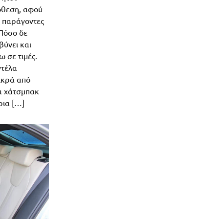
πόθεση, αφού
ς παράγοντες
 Πόσο δε
βύνει και
 σε τιμές.
ντέλα
ικρά από
α χάτσμπακ
ρια […]