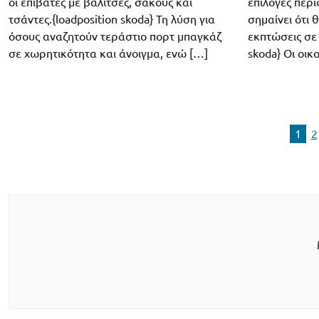
οι επιβάτες με βαλίτσες, σάκους και
επιλογές περι
τσάντες.{loadposition skoda} Τη λύση για
σημαίνει ότι 
όσους αναζητούν τεράστιο πορτ μπαγκάζ
εκπτώσεις σε 
σε χωρητικότητα και άνοιγμα, ενώ […]
skoda} Οι οικ
1
2