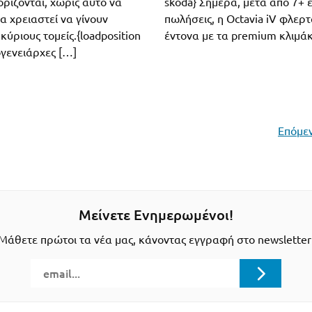
ορίζονται, χωρίς αυτό να
skoda} Σήμερα, μετά από 7+
θα χρειαστεί να γίνουν
πωλήσεις, η Octavia iV φλερτ
κύριους τομείς.{loadposition
έντονα με τα premium κλιμάκ
ογενειάρχες […]
Επόμεν
Μείνετε Ενημερωμένοι!
Μάθετε πρώτοι τα νέα μας, κάνοντας εγγραφή στο newsletter