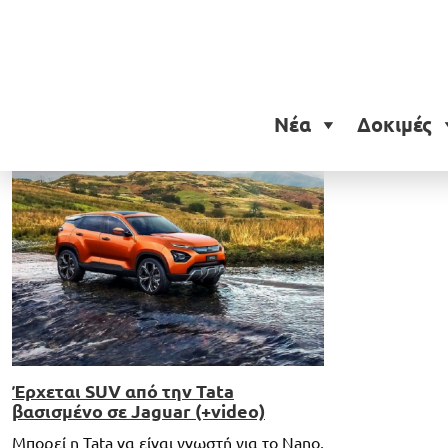
Ετικέτα:
Jaguar E-Pace
Νέα
Δοκιμές
Έρχεται SUV από την Tata
βασισμένο σε Jaguar (+video)
Μπορεί η Tata να είναι γνωστή για το Nano,