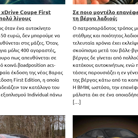
xDrive Coupe First
Σε ποιο μοντέλο επανέ
 πολύ λίγους
τη βέργα λαδιού;
ς όταν ένα αυτοκίνητο
Ο πατροπαράδοτος τρόπος μ
.450 ευρώ, δεν μπορούμε να
στάθμης και ποιότητας λαδιού
υθύνεται στις μάζες. Όταν,
τελευταία χρόνια έχει εκλείψε
για μόλις 400 αγοραστές,
σκούπισμα μετά του βάλε-βγ
γουρο πως απευθύνεται σε
βέργας δε γίνεται από πολλο
ό κοινό.{loadposition acs-
κατόχους αυτοκινήτων, ενώ 
αία έκδοση της νέας 8αρας
τάσεις παρουσιάζει η εν γέν
δοση First Edition, η οποία
της βέργας κάτω από τα καπό
αδειάζει» τον κατάλογο του
Η BMW, ωστόσο, την επανέφε
 εξοπλισμού Individual πάνω
μάλιστα όχι σε ένα οποιαδήπ
[…]