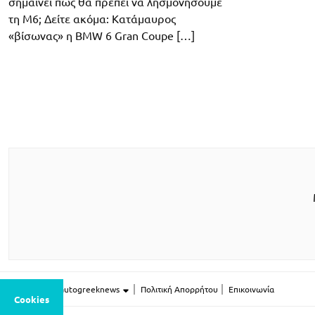
σημαίνει πως θα πρέπει να λησμονήσουμε
τη Μ6; Δείτε ακόμα: Κατάμαυρος
«βίσωνας» η BMW 6 Gran Coupe […]
Περισσότερο autogreeknews
Πολιτική Απορρήτου
Επικοινωνία
Cookies