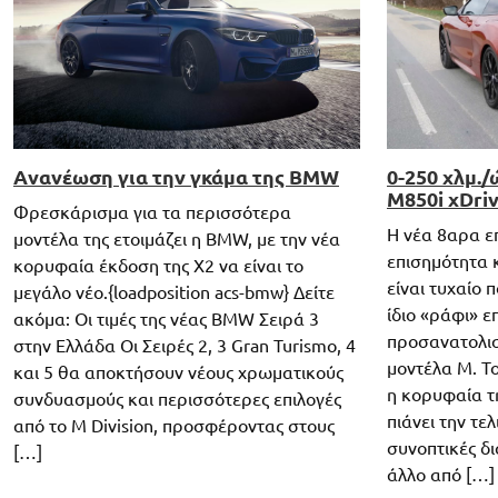
Aνανέωση για την γκάμα της BMW
0-250 χλμ./
M850i xDriv
Φρεσκάρισμα για τα περισσότερα
H νέα 8αρα ε
μοντέλα της ετοιμάζει η BMW, με την νέα
επισημότητα κ
κορυφαία έκδοση της Χ2 να είναι το
είναι τυχαίο 
μεγάλο νέο.{loadposition acs-bmw} Δείτε
ίδιο «ράφι» ε
ακόμα: Οι τιμές της νέας BMW Σειρά 3
προσανατολισ
στην Ελλάδα Οι Σειρές 2, 3 Gran Turismo, 4
μοντέλα Μ. Τ
και 5 θα αποκτήσουν νέους χρωματικούς
η κορυφαία τ
συνδυασμούς και περισσότερες επιλογές
πιάνει την τε
από το Μ Division, προσφέροντας στους
συνοπτικές δι
[…]
άλλο από […]