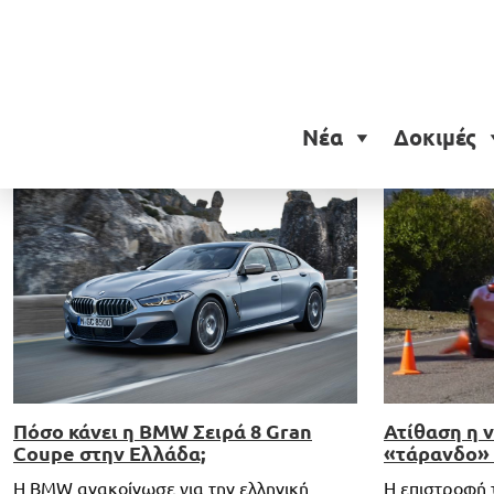
Ετικέτα:
BMW 8 Coupe
Νέα
Δοκιμές
Πόσο κάνει η BMW Σειρά 8 Gran
Ατίθαση η 
Coupe στην Ελλάδα;
«τάρανδο» 
Η BMW ανακοίνωσε για την ελληνική
Η επιστροφή 