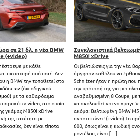
ώρα σε 21 δλ. η νέα BMW
Συγκλονιστικά βελτιωμ
e (+video)
M850i xDrive
πέστρεψε με κάθε
Οι βελτιώσεις για την νέα 8α
αι πιο ισχυρή από ποτέ. Δεν
άργησαν καθόλου να έρθουν
που η BMW την τοποθετεί στο
Schnitzer ήταν η πρώτη που
πιδόσεων (όχι οδηγικού
την πρότασή της για μια ολισ
μού) με τα καθαρόαιμα
αναβαθμισμένη 8 Coupe, με 
ο παρακάτω video, στο οποίο
να ακολουθεί και να «μαγεύει
ης γκάμας Μ850i xDrive
ακόμα: Βελτιωμένη BMW M5 
λική της ταχύτητα με
αναστατώνει! (+video) Το πρ
αδικασίες, δεν είναι τίποτα
600, όπως είναι η κωδική ον
μοντέλου, είναι […]