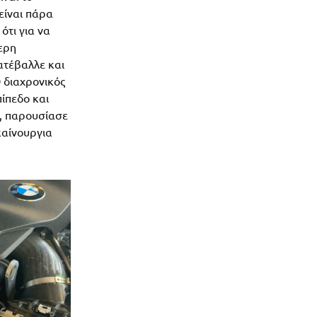
 είναι πάρα
ότι για να
τερη
ατέβαλλε και
Ο διαχρονικός
ίπεδο και
, παρουσίασε
καίνουργια