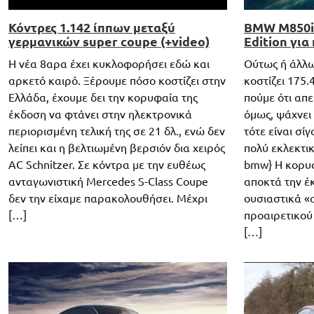
Κόντρες 1.142 ίππων μεταξύ
BMW M850i 
γερμανικών super coupe (+video)
Edition για
H νέα 8αρα έχει κυκλοφορήσει εδώ και
Ούτως ή άλλω
αρκετό καιρό. Ξέρουμε πόσο κοστίζει στην
κοστίζει 175
Ελλάδα, έχουμε δει την κορυφαία της
πούμε ότι απε
έκδοση να φτάνει στην ηλεκτρονικά
όμως, ψάχνει 
περιορισμένη τελική της σε 21 δλ., ενώ δεν
τότε είναι σί
λείπει και η βελτιωμένη βερσιόν δια χειρός
πολύ εκλεκτικ
AC Schnitzer. Σε κόντρα με την ευθέως
bmw} Η κορυφ
ανταγωνιστική Mercedes S-Class Coupe
αποκτά την έκ
δεν την είχαμε παρακολουθήσει. Μέχρι
ουσιαστικά «
[…]
προαιρετικού
[…]