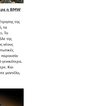
φερε η BMW
έτρησης της
, τα
ι. Το
άλε της
ύς νέους
πτωτικές
ει παρουσία
 γενικότερα.
ρε. Και
οτε μοντέλο,