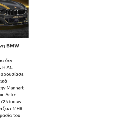
ένη BMW
ρα δεν
. Η AC
 παρουσίασε
τικά
την Manhart
». Δείτε
725 ίππων
ότζεκτ ΜΗ8
ομασία του