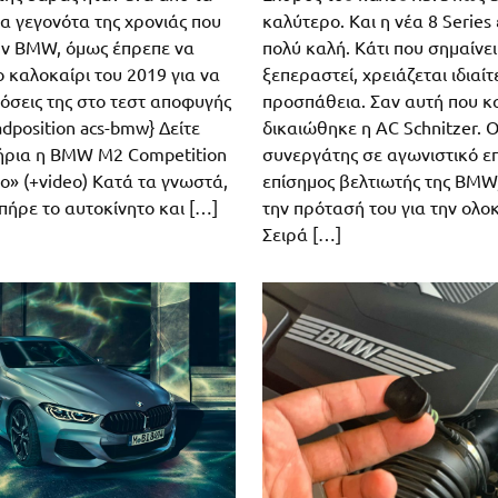
α γεγονότα της χρονιάς που
καλύτερο. Και η νέα 8 Series
ην BMW, όμως έπρεπε να
πολύ καλή. Κάτι που σημαίνει 
 καλοκαίρι του 2019 για να
ξεπεραστεί, χρειάζεται ιδιαί
δόσεις της στο τεστ αποφυγής
προσπάθεια. Σαν αυτή που κ
dposition acs-bmw} Δείτε
δικαιώθηκε η AC Schnitzer. 
ήρια η BMW M2 Competition
συνεργάτης σε αγωνιστικό επ
ο» (+video) Κατά τα γνωστά,
επίσημος βελτιωτής της BMW
πήρε το αυτοκίνητο και […]
την πρότασή του για την ολο
Σειρά […]