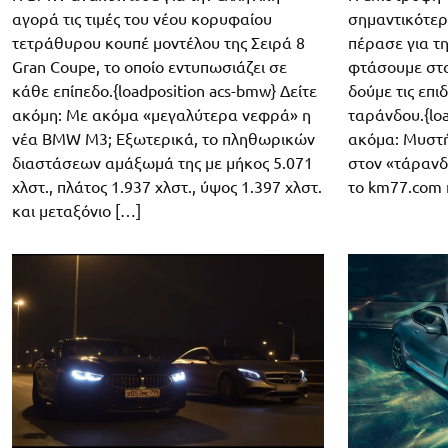
αγορά τις τιμές του νέου κορυφαίου
σημαντικότερ
τετράθυρου κουπέ μοντέλου της Σειρά 8
πέρασε για τ
Gran Coupe, το οποίο εντυπωσιάζει σε
φτάσουμε στο
κάθε επίπεδο.{loadposition acs-bmw} Δείτε
δούμε τις επι
ακόμη: Με ακόμα «μεγαλύτερα νεφρά» η
ταράνδου.{loa
νέα BMW M3; Εξωτερικά, το πληθωρικών
ακόμα: Μυστ
διαστάσεων αμάξωμά της με μήκος 5.071
στον «τάρανδ
χλστ., πλάτος 1.937 χλστ., ύψος 1.397 χλστ.
το km77.com 
και μεταξόνιο […]