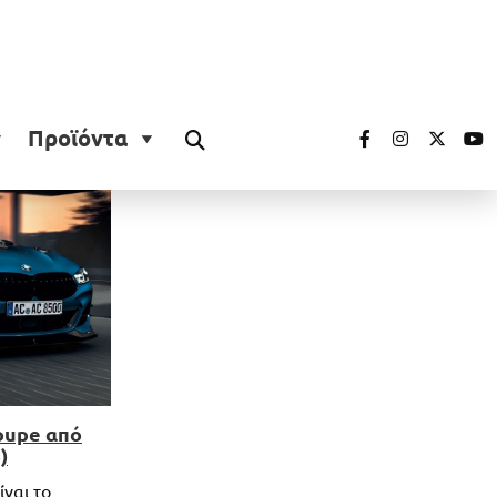
Προϊόντα
oupe από
)
ίναι το