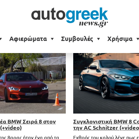
Αφιερώματα
Συμβουλές
Χρήσιμα
νέα BMW Σειρά 8 στον
Συγκλονιστική BMW 8 C
(+video)
την AC Schnitzer (+video
της 8αρας ήταν ένα από τα
Εχθρός του καλού λένε πως ε