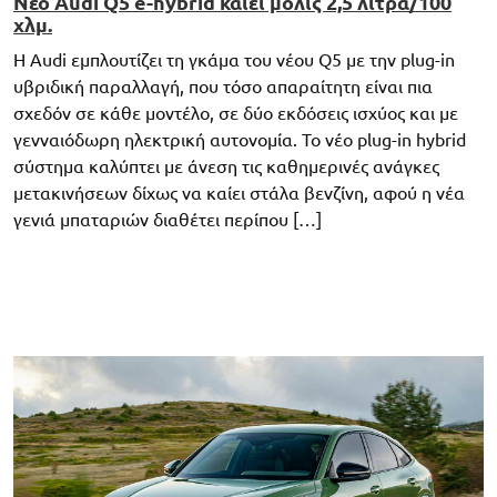
Νέο Audi Q5 e-hybrid καίει μόλις 2,5 λίτρα/100
χλμ.
Η Audi εμπλουτίζει τη γκάμα του νέου Q5 με την plug-in
υβριδική παραλλαγή, που τόσο απαραίτητη είναι πια
σχεδόν σε κάθε μοντέλο, σε δύο εκδόσεις ισχύος και με
γενναιόδωρη ηλεκτρική αυτονομία. Το νέο plug-in hybrid
σύστημα καλύπτει με άνεση τις καθημερινές ανάγκες
μετακινήσεων δίχως να καίει στάλα βενζίνη, αφού η νέα
γενιά μπαταριών διαθέτει περίπου […]