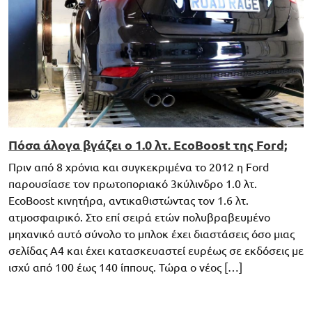
Πόσα άλογα βγάζει ο 1.0 λτ. EcoBoost της Ford;
Πριν από 8 χρόνια και συγκεκριμένα το 2012 η Ford
παρουσίασε τον πρωτοποριακό 3κύλινδρο 1.0 λτ.
EcoBoost κινητήρα, αντικαθιστώντας τον 1.6 λτ.
ατμοσφαιρικό. Στο επί σειρά ετών πολυβραβευμένο
μηχανικό αυτό σύνολο το μπλοκ έχει διαστάσεις όσο μιας
σελίδας Α4 και έχει κατασκευαστεί ευρέως σε εκδόσεις με
ισχύ από 100 έως 140 ίππους. Τώρα ο νέος […]