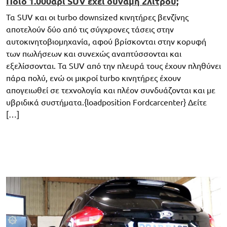
Ποιο 1.000άρι SUV έχει δύναμη 2λιτρου;
Τα SUV και οι turbo downsized κινητήρες βενζίνης
αποτελούν δύο από τις σύγχρονες τάσεις στην
αυτοκινητοβιομηχανία, αφού βρίσκονται στην κορυφή
των πωλήσεων και συνεχώς αναπτύσσονται και
εξελίσσονται. Τα SUV από την πλευρά τους έχουν πληθύνει
πάρα πολύ, ενώ οι μικροί turbo κινητήρες έχουν
απογειωθεί σε τεχνολογία και πλέον συνδυάζονται και με
υβριδικά συστήματα.{loadposition Fordcarcenter} Δείτε
[…]