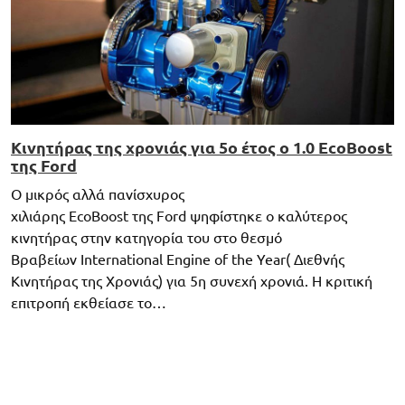
Κινητήρας της χρονιάς για 5ο έτος ο 1.0 EcoBoost
της Ford
Ο μικρός αλλά πανίσχυρος
χιλιάρης EcoBoost της Ford ψηφίστηκε ο καλύτερος
κινητήρας στην κατηγορία του στο θεσμό
Βραβείων International Engine of the Year( Διεθνής
Κινητήρας της Χρονιάς) για 5η συνεχή χρονιά. Η κριτική
επιτροπή εκθείασε το…