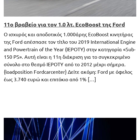
11ο βραβείο για τον 1.0 λτ. EcoBoost της Ford
Ο ισχυρός και αποδοτικός 1.000άρης EcoBoost κινητήρας
της Ford απέσπασε τον τίτλο του 2019 International Engine
and Powertrain of the Year (IEPOTY) στην κατηγορία «Sub-
150 PS». Αυτή είναι η 11η διάκριση για το συγκεκριμένο
σύνολο στο θεσμό IEPOTY από το 2012 μέχρι σήμερα.
{loadposition Fordcarcenter} Δείτε ακόμη: Ford με όφελος
έως 3.740 ευρώ και επιτόκιο από 1% […]