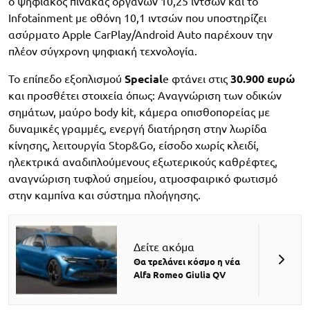
ο ψηφιακός πίνακας οργάνων 10,25 ιντσών και το
Infotainment με οθόνη 10,1 ιντσών που υποστηρίζει
ασύρματο Apple CarPlay/Android Auto παρέχουν την
πλέον σύγχρονη ψηφιακή τεχνολογία.
Το επίπεδο εξοπλισμού
Special
e φτάνει στις
30.900 ευρώ
και προσθέτει στοιχεία όπως: Αναγνώριση των οδικών
σημάτων, μαύρο body kit, κάμερα οπισθοπορείας με
δυναμικές γραμμές, ενεργή διατήρηση στην λωρίδα
κίνησης, λειτουργία Stop&Go, είσοδο χωρίς κλειδί,
ηλεκτρικά αναδιπλούμενους εξωτερικούς καθρέφτες,
αναγνώριση τυφλού σημείου, ατμοσφαιρικό φωτισμό
στην καμπίνα και σύστημα πλοήγησης.
Δείτε ακόμα
Θα τρελάνει κόσμο η νέα
Alfa Romeo Giulia QV