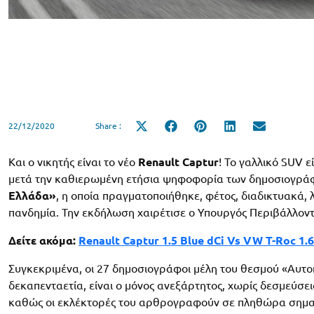
22/12/2020
Share :
Share
Share
Share
Share
Share
on
on
on
on
on
X
Facebook
Pinterest
LinkedIn
Email
(Twitter)
Και ο νικητής είναι το νέο
Renault
Captur
! Το γαλλικό SUV ε
μετά την καθιερωμένη ετήσια ψηφοφορία των δημοσιογρ
Ελλάδα»
, η οποία πραγματοποιήθηκε, φέτος, διαδικτυακά
πανδημία. Την εκδήλωση χαιρέτισε ο Υπουργός Περιβάλλοντ
Δείτε ακόμα:
Renault Captur 1.5 Blue dCi Vs VW T-Roc 1.6
Συγκεκριμένα, οι 27 δημοσιογράφοι μέλη του θεσμού «Αυτοκί
δεκαπενταετία, είναι ο μόνος ανεξάρτητος, χωρίς δεσμεύσε
καθώς οι εκλέκτορές του αρθρογραφούν σε πληθώρα σημα