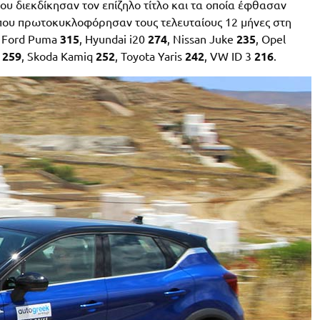
ου διεκδίκησαν τον επίζηλο τίτλο και τα οποία έφθασαν
 που πρωτοκυκλοφόρησαν τους τελευταίους 12 μήνες στη
: Ford Puma
315
, Hyundai i20
274
, Nissan Juke
235
, Opel
n
259
, Skoda Kamiq
252
, Toyota Yaris
242
, VW ID 3
216
.