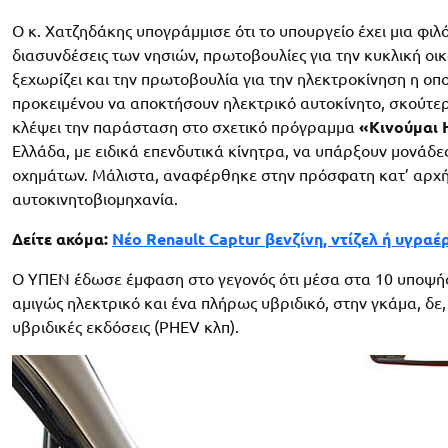
Ο κ. Χατζηδάκης υπογράμμισε ότι το υπουργείο έχει μια φι
διασυνδέσεις των νησιών, πρωτοβουλίες για την κυκλική οικ
ξεχωρίζει και την πρωτοβουλία για την ηλεκτροκίνηση η οποί
προκειμένου να αποκτήσουν ηλεκτρικό αυτοκίνητο, σκούτε
κλέψει την παράσταση στο σχετικό πρόγραμμα
«Κινούμαι 
Ελλάδα, με ειδικά επενδυτικά κίνητρα, να υπάρξουν μονάδες
οχημάτων. Μάλιστα, αναφέρθηκε στην πρόσφατη κατ’ αρχήν 
αυτοκινητοβιομηχανία.
Δείτε ακόμα:
Νέο Renault Captur βενζίνη, ντίζελ ή υγραέρ
Ο ΥΠΕΝ έδωσε έμφαση στο γεγονός ότι μέσα στα 10 υποψήφ
αμιγώς ηλεκτρικό και ένα πλήρως υβριδικό, στην γκάμα, δε
υβριδικές εκδόσεις (PHEV κλπ).