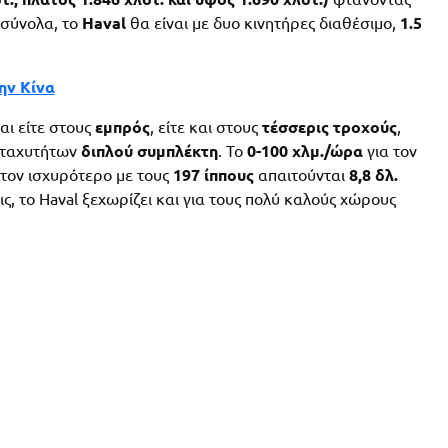
 σύνολα, το
Haval
θα είναι με δυο κινητήρες διαθέσιμο,
1.5
ην Κίνα
αι είτε στους
εμπρός
, είτε και στους
τέσσερις
τροχούς
,
ταχυτήτων
διπλού συμπλέκτη
. Το
0-100 χλμ./ώρα
για τον
α τον ισχυρότερο με τους
197 ίππους
απαιτούνται
8,8 δλ.
ς, το Haval ξεχωρίζει και για τους πολύ καλούς χώρους