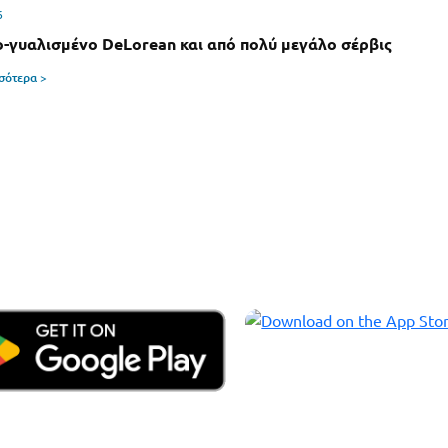
6
-γυαλισμένο DeLorean και από πολύ μεγάλο σέρβις
σσότερα >