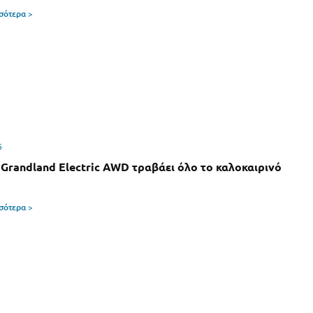
σσότερα >
6
 Grandland Electric AWD τραβάει όλο το καλοκαιρινό
σσότερα >