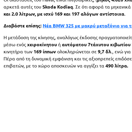
αρκετά αυτές του
S
koda Kodiaq
. Σε ότι αφορά τα μηχανικά
και 2.0 λίτρων, με ισχύ 169 και 197 αλόγων αντίστοιχα
.
Διαβάστε επίσης:
Νέα BMW 325 με μακρύ μεταξόνιο για τ
Η μετάδοση της κίνησης, αναλόγως έκδοσης πραγματοποιείτ
μέσω ενός
χειροκίνητου
ή
αυτόματου
7τάχυτου
κιβωτίου
κινητήρα των
169
ίππων
ολοκληρώνεται σε
9,7 δλ
., ενώ γι
Πέρα από τη δυναμική εμφάνιση και τις αξιοπρεπείς επιδόσει
επιβατών, με το χώρο αποσκευών να αγγίζει τα
490 λίτρα.