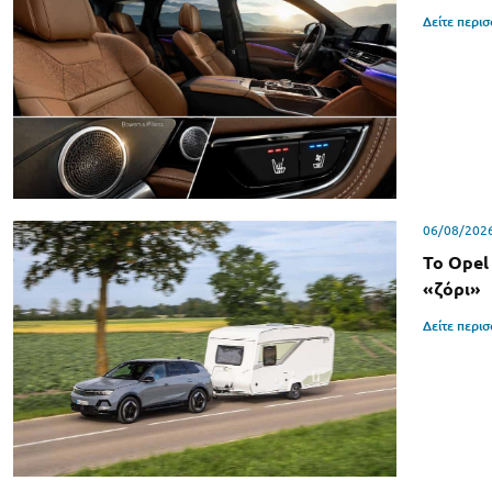
Δείτε περι
06/08/202
Το Opel
«ζόρι»
Δείτε περι