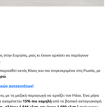
ς στην Ευρώπη, μιας κι έχουν αρχίσει να παράγουν
.
α παραχθεί εκτός Κίνας και πιο συγκεκριμένα στη Ρωσία, με
υρώ
.
ρικών αυτοκινήτων!
ο, με τη μαζική παραγωγή να αρχίζει τον Μάιο. Ένα μήνα
να αναμένεται
15% πιο χαμηλή
από το βασικό ανταγωνισμό.
τ., πλάτος 1.846 χλστ. και ύψος 1.690 χλστ.)
φτάνοντας