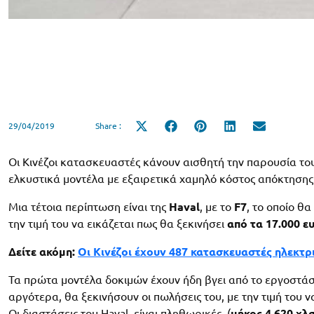
29/04/2019
Share :
Share
Share
Share
Share
Share
on
on
on
on
on
X
Facebook
Pinterest
LinkedIn
Email
(Twitter)
Οι Κινέζοι κατασκευαστές κάνουν αισθητή την παρουσία του
ελκυστικά μοντέλα με εξαιρετικά χαμηλό κόστος απόκτησης
Μια τέτοια περίπτωση είναι της
Haval
, με το
F
7
, το οποίο θ
την τιμή του να εικάζεται πως θα ξεκινήσει
από τα 17.000 ε
Δείτε ακόμη:
Οι Κινέζοι έχουν 487 κατασκευαστές ηλεκτ
Τα πρώτα μοντέλα δοκιμών έχουν ήδη βγει από το εργοστάσι
αργότερα, θα ξεκινήσουν οι πωλήσεις του, με την τιμή του 
Οι διαστάσεις του Haval, είναι πληθωρικές, (
μήκος 4.620 χλσ