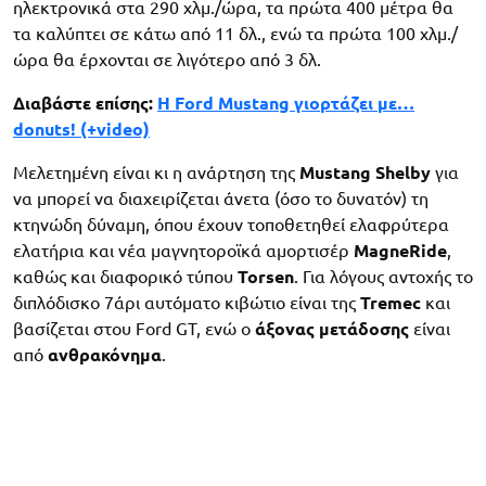
ηλεκτρονικά στα 290 χλμ./ώρα, τα πρώτα 400 μέτρα θα
τα καλύπτει σε κάτω από 11 δλ., ενώ τα πρώτα 100 χλμ./
ώρα θα έρχονται σε λιγότερο από 3 δλ.
Διαβάστε επίσης:
Η Ford Mustang γιορτάζει με…
donuts! (+video)
Μελετημένη είναι κι η ανάρτηση της
Mustang
Shelby
για
να μπορεί να διαχειρίζεται άνετα (όσο το δυνατόν) τη
κτηνώδη δύναμη, όπου έχουν τοποθετηθεί ελαφρύτερα
ελατήρια και νέα μαγνητοροϊκά αμορτισέρ
MagneRide
,
καθώς και διαφορικό τύπου
Torsen
. Για λόγους αντοχής το
διπλόδισκο 7άρι αυτόματο κιβώτιο είναι της
Tremec
και
βασίζεται στου Ford GT, ενώ ο
άξονας
μετάδοσης
είναι
από
ανθρακόνημα
.