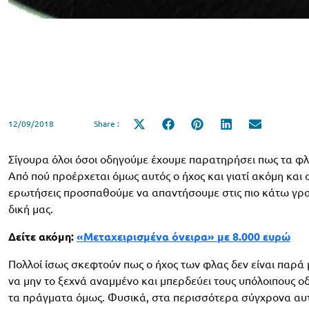
12/09/2018
Share :
Share
Share
Share
Share
Share
on
on
on
on
on
X
Facebook
Pinterest
LinkedIn
Email
(Twitter)
Σίγουρα όλοι όσοι οδηγούμε έχουμε παρατηρήσει πως τα φλ
Από πού προέρχεται όμως αυτός ο ήχος και γιατί ακόμη και 
ερωτήσεις προσπαθούμε να απαντήσουμε στις πιο κάτω γρα
δική μας.
Δείτε ακόμη:
«Μεταχειρισμένα όνειρα» με 8.000 ευρώ
Πολλοί ίσως σκεφτούν πως ο ήχος των φλας δεν είναι παρά 
να μην το ξεχνά αναμμένο και μπερδεύει τους υπόλοιπους οδη
τα πράγματα όμως. Φυσικά, στα περισσότερα σύγχρονα αυτο