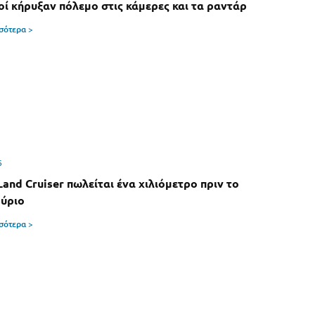
οί κήρυξαν πόλεμο στις κάμερες και τα ραντάρ
σσότερα >
6
Land Cruiser πωλείται ένα χιλιόμετρο πριν το
ύριο
σσότερα >