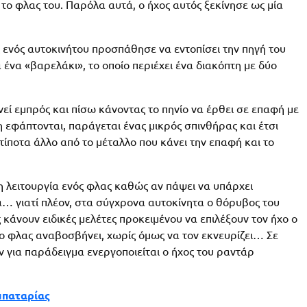
το φλας του. Παρόλα αυτά, ο ήχος αυτός ξεκίνησε ως μία
ης ενός αυτοκινήτου προσπάθησε να εντοπίσει την πηγή του
 ένα «βαρελάκι», το οποίο περιέχει ένα διακόπτη με δύο
νεί εμπρός και πίσω κάνοντας το πηνίο να έρθει σε επαφή με
 εφάπτονται, παράγεται ένας μικρός σπινθήρας και έτσι
 τίποτα άλλο από το μέταλλο που κάνει την επαφή και το
η λειτουργία ενός φλας καθώς αν πάψει να υπάρχει
α… γιατί πλέον, στα σύγχρονα αυτοκίνητα ο θόρυβος του
 κάνουν ειδικές μελέτες προκειμένου να επιλέξουν τον ήχο ο
ι το φλας αναβοσβήνει, χωρίς όμως να τον εκνευρίζει… Σε
ν για παράδειγμα ενεργοποιείται ο ήχος του ραντάρ
μπαταρίας