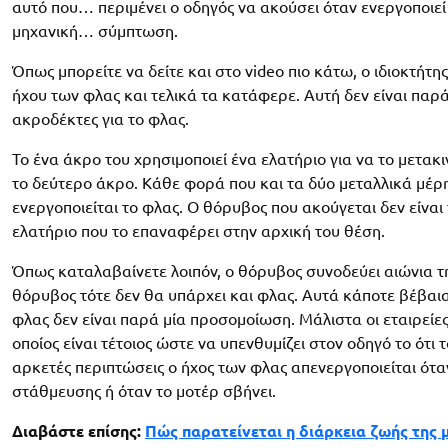
αυτό που… περιμένει ο οδηγός να ακούσει όταν ενεργοποιεί 
μηχανική… σύμπτωση.
Όπως μπορείτε να δείτε και στο video πιο κάτω, ο ιδιοκτήτ
ήχου των φλας και τελικά τα κατάφερε. Αυτή δεν είναι παρά
ακροδέκτες για το φλας.
Το ένα άκρο του χρησιμοποιεί ένα ελατήριο για να το μετακι
το δεύτερο άκρο. Κάθε φορά που και τα δύο μεταλλικά μέρη
ενεργοποιείται το φλας. Ο θόρυβος που ακούγεται δεν είναι
ελατήριο που το επαναφέρει στην αρχική του θέση.
Όπως καταλαβαίνετε λοιπόν, ο θόρυβος συνοδεύει αιώνια τ
θόρυβος τότε δεν θα υπάρχει και φλας. Αυτά κάποτε βέβαι
φλας δεν είναι παρά μία προσομοίωση. Μάλιστα οι εταιρείες
οποίος είναι τέτοιος ώστε να υπενθυμίζει στον οδηγό το ότ
αρκετές περιπτώσεις ο ήχος των φλας απενεργοποιείται ότα
στάθμευσης ή όταν το μοτέρ σβήνει.
Διαβάστε επίσης:
Πώς παρατείνεται η διάρκεια ζωής της 