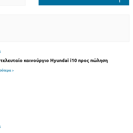
6
 τελευταίο καινούργιο Hyundai i10 προς πώληση
σσότερα >
6