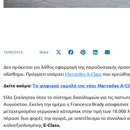
10/09/2018
Share :
Share
Share
Share
Share
Share
on
on
on
on
on
X
Facebook
Pinterest
LinkedIn
Email
(Twitter)
Δεν πρόκειται για λάθος εφαρμογή της παραδοσιακής προσφ
ολίσθημα. Πράγματι υπάρχει
Mercedes A-Class
που χρεώθηκε
Δείτε ακόμα:
Tο ψηφιακό ταμπλό της νέας Mercedes A-Cl
Όλα ξεκίνησαν όταν το σύστημα δοσοληψιών για τις πιστωτ
Αυγούστου. Εκείνη την ημέρα η Francesca Brady αποφάσισε 
μεταχειρισμένο γερμανικό χάτσμπακ στην τιμή των 18.000 
πέρασε δυο φορές την αγορά, με αποτέλεσμα το συνολικό αν
καλοεξοπλισμένης
E-Class.