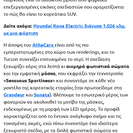
επεξεργασμένες εικόνες σχεδιαστών που οραματίζονται
το πώς θα είναι το κορεάτικο SUV.
Δείτε ακόμα:
Hyundai Kona Electric διένυσε 1.026 χλμ.
με μια φόρτιση
H άποψη του
AthaCars
είναι από τις πιο
εμπεριστατωμένες στο χώρο των renderings, και το
Tucson συνεχίζει επιτυχημένα το σερί. Η σχεδίαση
ξεχωρίζει χάρις στα λεπτά κι
αιχμηρά φωτιστικά σώματα
και την εμφατική
μάσκα
, που εκφράζει την τεχνοτροπία
«
Sensuous Sportiness
» και συναντάμε σε κάθε νέο
μοντέλο της κορεατικής εταιρίας (την πρωτοείδαμε στα
Grandeur
και
Sonata
). Βλέπουμε το εσωτερικό μέρος των
φαναριών να ακολουθεί το μοτίβο της μάσκας,
ενδεχομένως με τη μορφή των LED ημέρας. Το προφίλ
χαρακτηρίζεται από το έντονα ανάγλυφο σχήμα και τις
τονισμένες ακμές, ενώ πίσω συναντάμε ένα ιδιαίτερα
ξεχωριστό σχέδιο, με τα διπλά φωτιστικά σώματα να