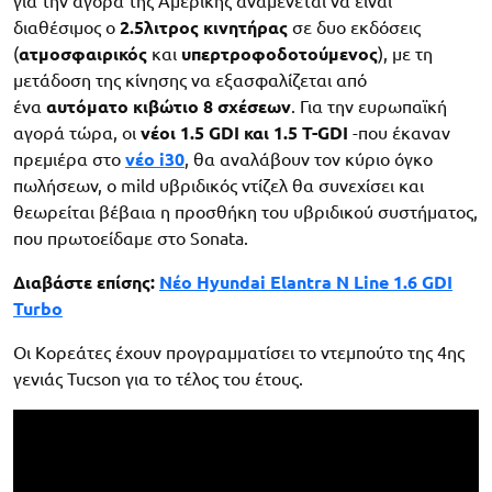
για την αγορά της Αμερικής αναμένεται να είναι
διαθέσιμος ο
2.5λιτρος κινητήρας
σε δυο εκδόσεις
(
ατμοσφαιρικός
και
υπερτροφοδοτούμενος
), με τη
μετάδοση της κίνησης να εξασφαλίζεται από
ένα
αυτόματο κιβώτιο 8 σχέσεων
. Για την ευρωπαϊκή
αγορά τώρα, οι
νέοι 1.5 GDI και 1.5 Τ-GDI
-που έκαναν
πρεμιέρα στο
νέο i30
, θα αναλάβουν τον κύριο όγκο
πωλήσεων, ο mild υβριδικός ντίζελ θα συνεχίσει και
θεωρείται βέβαια η προσθήκη του υβριδικού συστήματος,
που πρωτοείδαμε στο Sonata.
Διαβάστε επίσης:
Νέο Hyundai Elantra N Line 1.6 GDI
Turbo
Οι Κορεάτες έχουν προγραμματίσει το ντεμπούτο της 4ης
γενιάς Tucson για το τέλος του έτους.