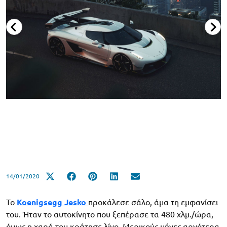
14/01/2020
To
Koenigsegg Jesko
προκάλεσε σάλο, άμα τη εμφανίσει
του. Ήταν το αυτοκίνητο που ξεπέρασε τα 480 χλμ./ώρα,
όμως η χαρά του κράτησε λίγο. Μερικούς μήνες αργότερα