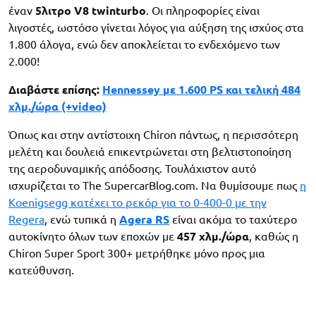
έναν
5λιτρο V8 twinturbo
. Οι πληροφορίες είναι
λιγοστές, ωστόσο γίνεται λόγος για αύξηση της ισχύος στα
1.800 άλογα, ενώ δεν αποκλείεται το ενδεχόμενο των
2.000!
Διαβάστε επίσης:
Hennessey με 1.600 PS και τελική 484
χλμ./ώρα (+video)
Όπως και στην αντίστοιχη Chiron πάντως, η περισσότερη
μελέτη και δουλειά επικεντρώνεται στη βελτιστοποίηση
της αεροδυναμικής απόδοσης. Τουλάχιστον αυτό
ισχυρίζεται το The SupercarBlog.com. Να θυμίσουμε πως
η
Koenigsegg κατέχει το ρεκόρ για το 0-400-0 με την
Regera
, ενώ τυπικά η
Agera RS
είναι ακόμα το ταχύτερο
αυτοκίνητο όλων των εποχών με
457 χλμ./ώρα
, καθώς η
Chiron Super Sport 300+ μετρήθηκε μόνο προς μια
κατεύθυνση.