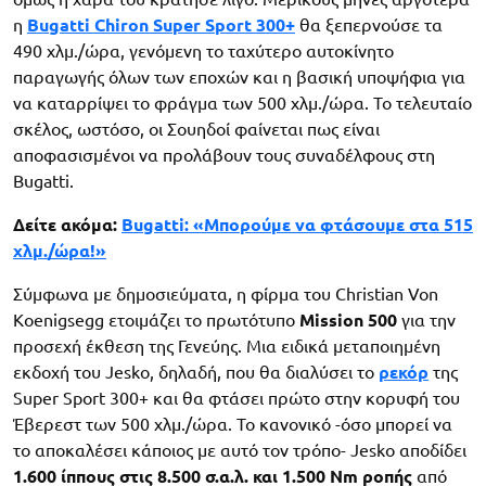
η
Bugatti Chiron Super Sport 300+
θα ξεπερνούσε τα
490 χλμ./ώρα, γενόμενη το ταχύτερο αυτοκίνητο
παραγωγής όλων των εποχών και η βασική υποψήφια για
να καταρρίψει το φράγμα των 500 χλμ./ώρα. Το τελευταίο
σκέλος, ωστόσο, οι Σουηδοί φαίνεται πως είναι
αποφασισμένοι να προλάβουν τους συναδέλφους στη
Bugatti.
Δείτε ακόμα:
Bugatti: «Μπορούμε να φτάσουμε στα 515
χλμ./ώρα!»
Σύμφωνα με δημοσιεύματα, η φίρμα του Christian Von
Koenigsegg ετοιμάζει το πρωτότυπο
Mission 500
για την
προσεχή έκθεση της Γενεύης. Μια ειδικά μεταποιημένη
εκδοχή του Jesko, δηλαδή, που θα διαλύσει το
ρεκόρ
της
Super Sport 300+ και θα φτάσει πρώτο στην κορυφή του
Έβερεστ των 500 χλμ./ώρα. Το κανονικό -όσο μπορεί να
το αποκαλέσει κάποιος με αυτό τον τρόπο- Jesko αποδίδει
1.600 ίππους στις 8.500 σ.α.λ. και 1.500 Nm ροπής
από