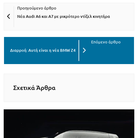
Νέα Audi A6 και A7 με μικρότερο ντίζελ κινητήρα
Διαρροή: Αυτή είναι η νέα BMW Z4
Σχετικά Άρθρα