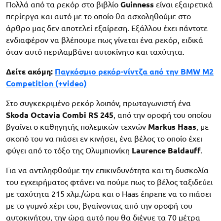
Πολλά από τα ρεκόρ στο βιβλίο
Guinness
είναι εξαιρετικά
περίεργα και αυτό με το οποίο θα ασχοληθούμε στο
άρθρο μας δεν αποτελεί εξαίρεση. Εξάλλου έχει πάντοτε
ενδιαφέρον να βλέπουμε πως γίνεται ένα ρεκόρ, ειδικά
όταν αυτό περιλαμβάνει αυτοκίνητο και ταχύτητα.
Δείτε ακόμη:
Παγκόσμιο ρεκόρ-νίντζα από την BMW M2
Competition (+video)
Στο συγκεκριμένο ρεκόρ λοιπόν, πρωταγωνιστή ένα
Skoda Octavia Combi RS 245
, από την οροφή του οποίου
βγαίνει ο καθηγητής πολεμικών τεχνών
Markus Haas
, με
σκοπό του να πιάσει εν κινήσει, ένα βέλος το οποίο έχει
φύγει από το τόξο της Ολυμπιονίκη
Laurence Baldauff
.
Για να αντιληφθούμε την επικινδυνότητα και τη δυσκολία
του εγχειρήματος φτάνει να πούμε πως το βέλος ταξιδεύει
με ταχύτητα 215 χλμ./ώρα και ο Haas έπρεπε να το πιάσει
με το γυμνό χέρι του, βγαίνοντας από την οροφή του
αυτοκινήτου, την ώρα αυτό που θα διένυε τα 70 μέτρα