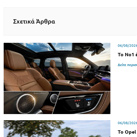
Σχετικά Άρθρα
06/08/202
Το Νο1 
Δείτε περι
06/08/202
Το Opel