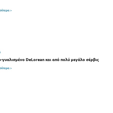
σσότερα >
6
-γυαλισμένο DeLorean και από πολύ μεγάλο σέρβις
σσότερα >