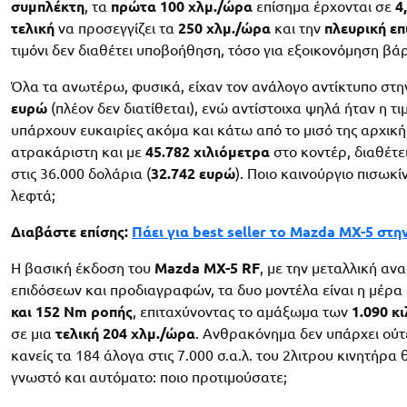
συμπλέκτη
, τα
πρώτα 100 χλμ./ώρα
επίσημα έρχονται σε
4
τελική
να προσεγγίζει τα
250 χλμ./ώρα
και την
πλευρική ε
τιμόνι δεν διαθέτει υποβοήθηση, τόσο για εξοικονόμηση β
Όλα τα ανωτέρω, φυσικά, είχαν τον ανάλογο αντίκτυπο στη
ευρώ
(πλέον δεν διατίθεται), ενώ αντίστοιχα ψηλά ήταν η τ
υπάρχουν ευκαιρίες ακόμα και κάτω από το μισό της αρχική
ατρακάριστη και με
45.782 χιλιόμετρα
στο κοντέρ, διαθέτε
στις 36.000 δολάρια (
32.742 ευρώ
). Ποιο καινούργιο πισωκί
λεφτά;
Διαβάστε επίσης:
Πάει για best seller το Mazda MX-5 στη
H βασική έκδοση του
Mazda MX-5 RF
, με την μεταλλική αν
επιδόσεων και προδιαγραφών, τα δυο μοντέλα είναι η μέρα 
και 152 Nm ροπής
, επιταχύνοντας το αμάξωμα των
1.090 κ
σε μια
τελική 204 χλμ./ώρα
. Ανθρακόνημα δεν υπάρχει ούτ
κανείς τα 184 άλογα στις 7.000 σ.α.λ. του 2λιτρου κινητήρ
γνωστό και αυτόματο: ποιο προτιμούσατε;