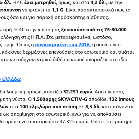
,5 δλ.
Η 4C
έχει μετρηθεί
, όμως, και στα
4,2 δλ
., με την
πιτάχυνση
να φτάνει τα
1,1 G
. Είναι χαρακτηριστικό πως το
άρους όσο και για παροχή απρόσκοπτης αίσθησης.
ν τιμή. Η 4C στην χώρα μας
ξεκινούσε από τις 75-80.000
ιμολόγηση στις Η.Π.Α. Στα μεταχειρισμένα, ωστόσο,
ς τιμής. Όπως η
συγκεκριμένη του 2016
, η οποία είναι
ι κόκκινες δερμάτινες επενδύσεις στο εσωτερικό και τιμάται
νητο και οδηγοκεντρικό διθέσιο κουπέ αγοράζεις στα ίδια
ν Ελλάδα;
αδιπλούμενη οροφή, κοστίζει
32.251 ευρώ
. Από πλευράς
με τη νύχτα. Ο
1.500αρης SKYACTIV-G
αποδίδει
132 ίππους
ιλών
στα
100 χλμ./ώρα από στάση
σε
8,3 δλ.
και φτάνοντας
ε ως απομίμηση στο εσωτερικό, ενώ για να απολαύσει
α θα πρέπει να αποταμιεύσει 37.325 ευρώ. Οπότε το ερώτημα