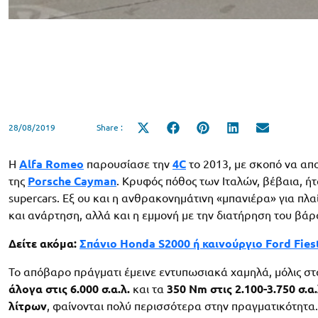
28/08/2019
Share :
Share
Share
Share
Share
Share
on
on
on
on
on
X
Facebook
Pinterest
LinkedIn
Email
(Twitter)
Η
Alfa Romeo
παρουσίασε την
4C
το 2013, με σκοπό να απ
της
Porsche Cayman
. Κρυφός πόθος των Ιταλών, βέβαια, ήτ
supercars. Εξ ου και η ανθρακονημάτινη «μπανιέρα» για π
και ανάρτηση, αλλά και η εμμονή με την διατήρηση του βάρ
Δείτε ακόμα:
Σπάνιο Honda S2000 ή καινούργιο Ford Fiest
Το απόβαρο πράγματι έμεινε εντυπωσιακά χαμηλά, μόλις στ
άλογα στις 6.000 σ.α.λ.
και τα
350 Nm στις 2.100-3.750 σ.α.
λίτρων
, φαίνονται πολύ περισσότερα στην πραγματικότητα