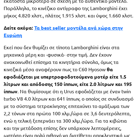
εκατοστά μικρότερο σε σχέση με το αυθεντικό μοντέλο.
Παράλληλα, το κινέζικο αντίγραφο της Lamborghini έχει
μήκος 4.820 χλστ., πλάτος 1.915 χλστ. και ύψος 1.660 χλστ.
Δείτε ακόμα:
Τα best seller μοντέλα ανά χώρα στην
Ευρώπη
Εκεί που δεν θυμίζει σε τίποτα Lamborghini είναι στα
μηχανικά μέρη και -φυσικά- στην τιμή. Δεν έχουν
ανακοινωθεί επίσημα τα κινητήρια σύνολα, όμως τα
κινεζικά μέσα αναφέρουν πως το C60 Hyosow
θα
εφοδιάζεται με υπερτροφοδοτούμενα μοτέρ είτε 1.5
λίτρων και απόδοσης 150 ίππων, είτε 2.0 λίτρων και 195
ίππων
. Να θυμίσουμε ότι η Urus εφοδιάζεται με έναν twin
turbo V8 4.0 λίτρων και 641 ίππων, ο οποίος σε συνδυασμό
με το σύστημα τετρακίνησης επιταχύνει το αμάξωμα των
2,2 τόνων στα πρώτα 100 χλμ./ώρα σε 3,6 δευτερόλεπτα,
ενώ η τελική ξεπερνάει τα 300 χλμ./ώρα. Για τα κιβώτια
και την μετάδοση επίσης δεν υπάρχουν λεπτομέρειες,
ωστόσο είναι πολύ πιθανό να διατίθεται αποκλειστικά ως