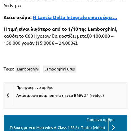
δικίνητο.
Δείτε ακόμα:
Η Lancia Delta Integrale επιστρέφει…
Η τιμή είναι λιγότερο από το 1/10 της Lamborghini
,
καθότι το C60 Hyosow θα κοστίζει μεταξύ 100.000 –
150.000 γουάν (15.000€ – 24.000€).
Tags:
Lamborghini
Lamborghini Urus
Αντίστροφη μέτρηση για τη νέα BMW Z4 (+video)
Τελικές με νέα Mercedes A-Class 1.33 λτ. Turbo (video)