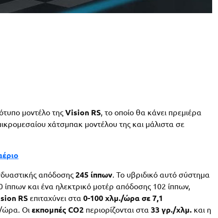
ότυπο μοντέλο της
Vision RS
, το οποίο θα κάνει πρεμιέρα
μικρομεσαίου χάτσμπακ μοντέλου της και μάλιστα σε
αέριο
δυαστικής απόδοσης
245 ίππων
. Το υβριδικό αυτό σύστημα
0 ίππων και ένα ηλεκτρικό μοτέρ απόδοσης 102 ίππων,
ision RS
επιταχύνει στα
0-100 χλμ./ώρα σε 7,1
./ώρα. Οι
εκπομπές CO2
περιορίζονται στα
33 γρ./χλμ.
και η