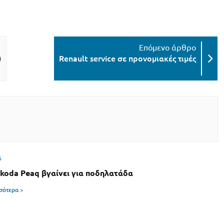
)
Renault service σε προνομιακές τιμές
6
Skoda Peaq βγαίνει για ποδηλατάδα
σσότερα >