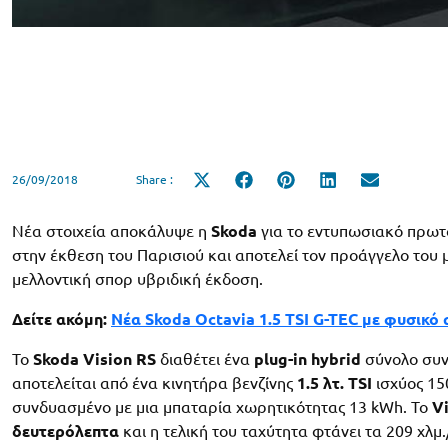
26/09/2018
Share :
Share
Share
Share
Share
Share
on
on
on
on
on
X
Facebook
Pinterest
LinkedIn
Email
(Twitter)
Νέα στοιχεία αποκάλυψε η
Skoda
για το εντυπωσιακό πρωτ
στην έκθεση του Παρισιού και αποτελεί τον προάγγελο του 
μελλοντική σπορ υβριδική έκδοση.
Δείτε ακόμη:
Νέα Skoda Octavia 1.5 TSI G-TEC με φυσικό 
Το
Skoda Vision RS
διαθέτει ένα
plug-in hybrid
σύνολο συν
αποτελείται από ένα κινητήρα βενζίνης
1.5 λτ. TSI
ισχύος 15
συνδυασμένο με μια μπαταρία χωρητικότητας 13 kWh. Το
V
δευτερόλεπτα
και η τελική του ταχύτητα φτάνει τα 209 χλμ