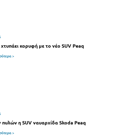
6
 χτυπάει κορυφή με το νέο SUV Peaq
σσότερα >
6
 πυλών η SUV ναυαρχίδα Skoda Peaq
σσότερα >