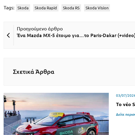
Tags:
Skoda
Skoda Rapid
Skoda RS
Skoda Vision
Ένα Mazda MX-5 έτοιμο για…το Paris-Dakar (+video
Σχετικά Άρθρα
03/07/202
To νέο 
Δείτε περι