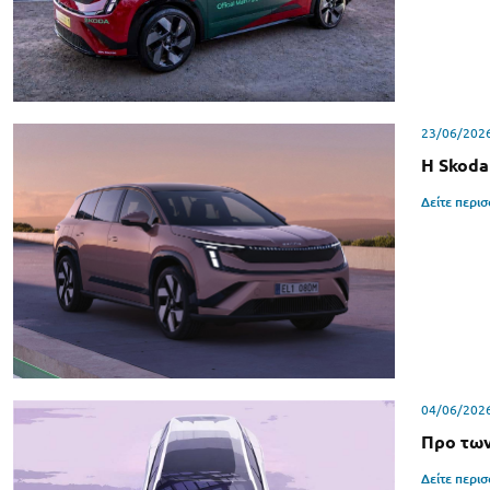
23/06/202
H Skoda
Δείτε περι
04/06/202
Προ των
Δείτε περι