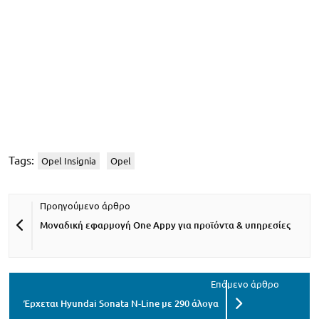
Tags:
Opel Insignia
Opel
Μοναδική εφαρμογή One Appy για προϊόντα & υπηρεσίες
Έρχεται Hyundai Sonata N-Line με 290 άλογα