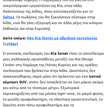
υπερσύγχρονο εργοστάσιο της Kia, στην πόλη
Ανάνταπουρ της Ινδίας, όπου κατασκευάζεται και το
Seltos
. Οι πωλήσεις του θα ξεκινήσουν σύντομα στην
Ινδία, ενώ θα γίνει εξαγωγή και σε άλλα μέρη του κόσμου
(πιθανώς όχι στην Ευρώπη).
Δείτε ακόμα:
Νέο Kia Stonic με υβριδική τεχνολογία
(+video)
Ο νεανικός σχεδιασμός του
Kia Sonet
είναι το αποτέλεσμα
μιας συλλογικής προσπάθειας μεταξύ του Kia Design
Center στη Ναμίγιγκ της Νότιας Κορέας και της ομάδας
σχεδιασμού που βρίσκεται στην Ινδία. Διαστάσεις δεν
ανακοινώθηκαν, παρά μόνο ότι πρόκειται για ένα
αστικό
κόμπακτ SUV
, οπότε δεν αποκλείεται να έχει μήκος ακόμα
και κάτω από τα τέσσερα μέτρα. Εξωτερικά
χαρακτηρίζεται από την μάσκα tiger nose, τα μικρά φώτα,
το μυώδη προφυλακτήρα, τα πλαστικά προστατευτικά, το
διαχύτη στον πίσω προφυλακτήρα και τα