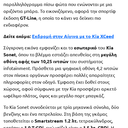
παραλληλόγραμμα πίσω φώτα που ενώνονται με μια
οριζόντια μπάρα. Το εικονιζόμενο, αφορά την σπορτίφ
έκδοση
GT-Line
, η οποία το κάνει να δείχνει πιο
ενδιαφέρον.
Δείτε ακόμα:
Εκδρομή στην Αίγινα με το Kia XCeed
Σύγχρονη εικόνα εμφανίζει και το
εσωτερικό
του
Kia
Sonet
, όπου το βλέμμα εστιάζει απευθείας στη
μεγάλη
οθόνη αφής των 10,25 ιντσών
του συστήματος
infotainment. Πρόσθετα μια ψηφιακή οθόνη 4,2 ιντσών
στον πίνακα οργάνων προσφέρει πολλές απαραίτητες
πληροφορίες στον οδηγό. Έμφαση έχει δοθεί στους
χώρους, αφού σύμφωνα με την Kia προσφέρει αρκετό
ωφέλιμο πλάτος, ύψος και μεγάλο πορτ μπαγκάζ.
Το Kia Sonet συνοδεύεται με τρία μηχανικά σύνολα, δύο
βενζίνης και ένα πετρελαίου. Στη βάση της γκάμας
τοποθετείται ο
Smartstream 1.2 λτ.
τετρακύλινδρος,
κατόπιν ο
1.0 T-GDi
, ενώ ντίζελ είναι ο
1.5 λτ. CRDi
. Η