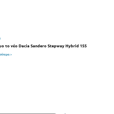
6
μο το νέο Dacia Sandero Stepway Hybrid 155
σσότερα >