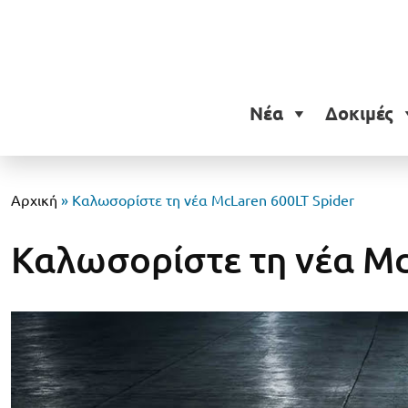
Νέα
Δοκιμές
Αρχική
»
Καλωσορίστε τη νέα McLaren 600LT Spider
Καλωσορίστε τη νέα Mc