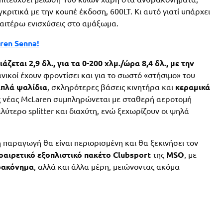
κριτικά με την κουπέ έκδοση, 600LT. Κι αυτό γιατί υπάρχει
ραιτέρω ενισχύσεις στο αμάξωμα.
ren Senna!
άζεται 2,9 δλ., για τα 0-200 χλμ./ώρα 8,4 δλ., με την
ανικοί έχουν φροντίσει και για το σωστό «στήσιμο» του
ιπλά
ψαλίδια
, σκληρότερες βάσεις κινητήρα και
κεραμικά
ς νέας McLaren συμπληρώνεται με σταθερή αεροτομή
ύτερο splitter και διαχύτη, ενώ ξεχωρίζουν οι ψηλά
 η παραγωγή θα είναι περιορισμένη και θα ξεκινήσει τον
οαιρετικό
εξοπλιστικό πακέτο Clubsport
της
MSO
, με
ρακόνημα
, αλλά και άλλα μέρη, μειώνοντας ακόμα