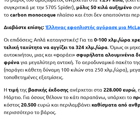
συγκριτικά με την 570S Spider),
μόλις 50 κιλά αυξημένο
συγ
το
carbon monocoque
πλαίσιο και έτσι δεν απαιτούνται πε
Διαβάστε επίσης:
Έλληνας εφοπλιστής αγόρασε μια McLa
Οι επιδόσεις; Απλά καταιγιστικές! Για τα
0-100 χλμ./ώρα χρει
τελική ταχύτητα να αγγίζει τα 324 χλμ./ώρα
. Όμως οι μηχ
αυτοκινήτου, μιας και «φοράει»
σφυρήλατα αλουμινένια
δ
φρένα
για μεγαλύτερη αντοχή. Το αεροδυναμικό πακέτο τη
(παράγει κάθετη δύναμη 100 κιλών στα 250 χλμ./ώρα), μεγαλ
τοποθετημένες εξατμίσεις.
Η
τιμή
της
βασικής
έκδοσης
ανέρχεται στα
228.000 ευρώ
,
Μάρτιο. Για όσους θέλουν το κάτι παραπάνω, υπάρχει το
πρ
κόστος
20.500
ευρώ και περιλαμβάνει
καθίσματα
από ανθ
περισσότερο το βάρος.