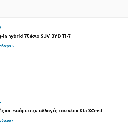
6
g-in hybrid 7θέσιο SUV BYD Ti-7
σσότερα >
6
ές και «αόρατες» αλλαγές του νέου Kia XCeed
σσότερα >