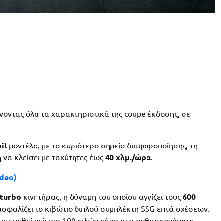
νοντας όλα τα χαρακτηριστικά της coupe έκδοσης, σε
il
μοντέλο, με το κυριότερο σημείο διαφοροποίησης, τη
 ή να κλείσει με ταχύτητες έως
40 χλμ./ώρα
.
ideo)
n-turbo
κινητήρας, η δύναμη του οποίου αγγίζει τους
600
ξασφαλίζει το κιβώτιο διπλού συμπλέκτη SSG επτά σχέσεων.
 επιτευχθεί μείωση 100 κιλών χάρη στα ανθρακονήματα,