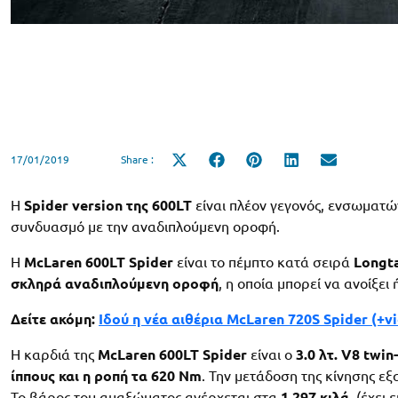
17/01/2019
Share :
Share
Share
Share
Share
Share
on
on
on
on
on
X
Facebook
Pinterest
LinkedIn
Email
(Twitter)
Η
Spider version της 600LT
είναι πλέον γεγονός, ενσωματώ
συνδυασμό με την αναδιπλούμενη οροφή.
Η
McLaren 600LT Spider
είναι το πέμπτο κατά σειρά
Longta
σκληρά
αναδιπλούμενη
οροφή
, η οποία μπορεί να ανοίξει
Δείτε ακόμη:
Ιδού η νέα αιθέρια McLaren 720S Spider (+v
Η καρδιά της
McLaren 600LT Spider
είναι ο
3.0 λτ. V8 twi
ίππους και η ροπή τα 620 Nm
. Την μετάδοση της κίνησης ε
Το βάρος του αμαξώματος ανέρχεται στα
1.297 κιλά
, (έχει