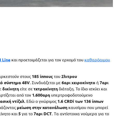
 Line
και προετοιμάζεται για τον ερχομό του
καθαρόαιμου
 αρκεστούν στους
185 ίππους
του
2λιτρου
κό σύστημα 48V
. Συνδυάζεται με
6αρι χειροκίνητο
ή
7αρι
σε
δικίνητη
είτε σε
τετρακίνητη
διάταξη. Το ίδιο ισχύει και
αρτίζεται από τον
1.600αρη
υπερτροφοδοτούμενο
ασική ντίζελ
. Εδώ ο γνώριμος
1.6 CRDi των 136 ίππων
ιάζοντας
μείωση στην κατανάλωση
καυσίμου που μπορεί
κίνητο και
5
για το
7αρι DCT
. Tα αντίστοιχα νούμερα για το