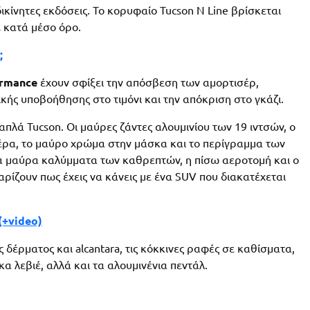
 δικίνητες εκδόσεις. To κορυφαίο Tucson N Line βρίσκεται
.
κατά μέσο όρο.
;
ormance
έχουν σφίξει την απόσβεση των αμορτισέρ,
ής υποβοήθησης στο τιμόνι και την απόκριση στο γκάζι.
πλά Tucson. Οι μαύρες ζάντες αλουμινίου των 19 ιντσών, ο
έρα, το μαύρο χρώμα στην μάσκα και το περίγραμμα των
α μαύρα καλύμματα των καθρεπτών, η πίσω αεροτομή και ο
ρίζουν πως έχεις να κάνεις με ένα SUV που διακατέχεται
(+video)
ς δέρματος και alcantara, τις κόκκινες ραφές σε καθίσματα,
α λεβιέ, αλλά και τα αλουμινένια πεντάλ.