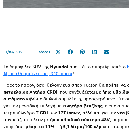
21/03/2019
Share :
Share
Share
Share
Share
Share
on
on
on
on
on
X
Facebook
Pinterest
LinkedIn
Email
(Twitter)
To δημοφιλές SUV της
Hyundai
αποκτά το σπορτίφ πακέτο
N
Ν
, που θα φτάνει τους 340 ίππους
!
Προς το παρόν, όσοι θέλουν ένα σπορ Tucson θα πρέπει να
πετρελαιοκινητήρα CRDi
, που συνδυάζεται με
ήπιο υβριδι
αυτόματο
κιβώτιο διπλού συμπλέκτη, προσφερόμενο είτε 
για την μοναδική επιλογή με
κινητήρα βενζίνης
, η οποία απ
τετρακύλινδρο
Τ-GDI
των
177 ίππων
, αλλά και για την
νέα β
συνδυάζεται πλέον με
ήπιο υβριδικό σύστημα 48V
, παρουσ
να φτάσει
μέχρι το 11%
– ή
5,1 λίτρα/100 χλμ
για το χειρο