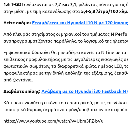
1.6 T-GDI
ανέρχονται σε
7,7 και 7,1
, μιλώντας πάντα για τις
στην μέση, με τιμή κατανάλωσης στα
5,4-5,8 λίτρα/100 χλμ
Δείτε ακόμα:
Ετοιμάζεται και Hyundai i10 N με 120 ίππους
Από πλευράς στησίματος οι μηχανικοί του τμήματος
Ν Perf
αναπρογραμματίζοντας παράλληλα το λογισμικό της ηλεκτρικ
Εμφανισιακά δύσκολα θα μπερδέψει κανείς το N Line με τα α
επιθετικός προφυλακτήρας με τις μεγαλύτερες εισαγωγές α
φωτιστικών σωμάτων, τα διαφορετικά φώτα ημέρας LED, τ
προφυλακτήρας με την διπλή απόληξη της εξάτμισης, ξεκαθα
από ζωντάνια.
Διαβάστε επίσης:
Ανάβαση με το Hyundai i30 Fastback N 
Κάτι που ενισχύει η εικόνα του εσωτερικού, με τις επενδύσει
εσωτερικό θυρών, δερμάτινο τιμόνι/υποβραχιόνιο και φούσκ
https://www.youtube.com/watch?v=Ubm3FZ-bVuI