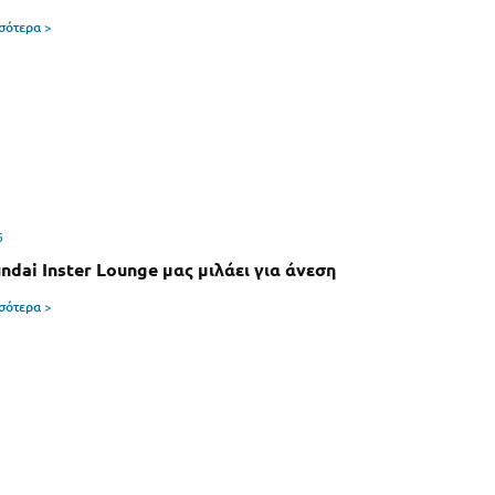
σσότερα >
6
ndai Inster Lounge μας μιλάει για άνεση
σσότερα >