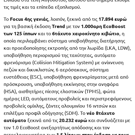
τις τιμές και τα επίπεδα εξοπλισμού.
Το
Focus 4ης γενιάς
, λοιπόν, ξεκινά από τις
17.894 ευρώ
για τη βασική έκδοση
Trend
με τον
1.000αρη EcoBoost
των 125 ίππων
και το
6τάχυτο χειροκίνητο κιβώτιο
, η
οποία περιλαμβάνει σύστημα υποβοήθησης διατήρησης
και προειδοποίησης εκτροπής από την λωρίδα (LKA, LDW),
υποβοήθηση περιορισμού της ταχύτητας, αυτόματο
φρενάρισμα (Coliision Mitigation System) με ανίχνευση
πεζών και δικυκλιστών, 6 αερόσακους, σύστημα
ευστάθειας (ESC), υποβοήθηση φρεναρίσματος μετά από
πρόσκρουση, υποβοήθηση εκκίνησης στην ανηφόρα
(HSA), αισθητήρες πίεσης ελαστικών (TPMS), φώτα
ημέρας LED, αυτόματους προβολείς και περιστρεφόμενους
προβολείς ομίχλης, ζάντες αλουμινίου 16 ιντσών και
επιλέξιμα προφίλ οδήγησης (SDM). Το
νέο 8τάχυτο
αυτόματο
ξεκινά από τις
20.232 ευρώ
και συνδυάζεται με
τον 1.0 EcoBoost ανεξαρτήτως απόδοσης και τον
πετρελαιοκινητήρα των
1.5 λίτρων στην έκδοση με τους