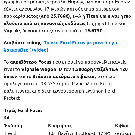
χρωμίου σε μάσκα, χερούλια θυρών, πλαίσια παραθύρων,
ζάντες αλουμινίου 17 ιντσών και σύστημα αυτόματου
παρκαρίσματος (
από 25.766€)
, ενώ η
Titanium είναι η πιο
πλούσια από τις κανονικές εκδόσεις
(τις μη ST-Line και
Vignale, δηλαδή) και ξεκινάει από τις
19.673€
.
Διαβάστε επίσης:
To νέο Ford Focus με ραντάρ για
λακκούβες (+video)
Το
ακριβότερο Focus
που μπορεί να παραγγείλει κανείς
είναι το
Vignale Wagon
με τον
1.500αρη ντίζελ των 120
ίππων
και το
8τάχυτο αυτόματο κιβώτιο
, το οποίο
τιμολογείται στις 33.535 ευρώ. Τέλος όλα τα Focus
καλύπτονται από 5ετη εργοστασιακή εγγύηση Ford
Protect.
Τιμές Ford Focus
5d
Έκδοση
Κινητήρας
Κιβώτιο
Trend
1.0L βενζίνη EcoBoost, 125PS
6-τάχυτο