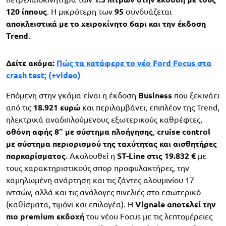
120 ίππους
. Η μικρότερη των
95
συνδυάζεται
αποκλειστικά με το χειροκίνητο 6αρι και την έκδοση
Trend
.
Δείτε ακόμα:
Πώς τα κατάφερε το νέο Ford Focus στα
crash test; (+video)
Επόμενη στην γκάμα είναι η έκδοση
Business
που ξεκινάει
από τις
18.921 ευρώ
και περιλαμβάνει, επιπλέον της Trend,
ηλεκτρικά αναδιπλούμενους εξωτερικούς καθρέφτες,
οθόνη αφής 8″ με σύστημα πλοήγησης
,
cruise control
με σύστημα περιορισμού της ταχύτητας και αισθητήρες
παρκαρίσματος
. Ακολουθεί η
ST-Line στις 19.832 €
με
τους χαρακτηριστικούς σπορ προφυλακτήρες, την
χαμηλωμένη ανάρτηση και τις ζάντες αλουμινίου 17
ιντσών, αλλά και τις ανάλογες πινελιές στο εσωτερικό
(καθίσματα, τιμόνι και επιλογέα). Η
Vignale αποτελεί την
πιο premium εκδοχή
του νέου Focus με τις λεπτομέρειες