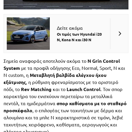
Δείτε ακόμα
Οι τιμές των Hyundai i20
N, Kona N και i30 N
Σημεία αναφοράς αποτελούν ακόμα το
N Grin Control
System
με τα προφίλ οδήγησης Eco, Normal, Sport, N και
N custom, η
Μεταβλητή βαλβίδα ελέγχου ήχου
εξάτμισης
, η ρύθμιση φρεναρίσματος με το αριστερό
πόδι, το
Rev Matching
και το
Launch Control
. Τον σπορ
χαρακτήρα του ενισχύουν περεταίρω τα μεταλλικά
πεντάλ, τα ημιδερμάτινα
σπορ καθίσματα με το σταθερό
προσκέφαλο
, ο επιλογέας των ταχυτήτων με δέρμα και
αλουμίνιο και τα μπλε N χαρακτηριστικά σε τιμόνι, λεβιέ
ταχυτήτων, χειρόφρενο, καθίσματα, αεραγωγούς και
πλήκτρα κλιματισμού.