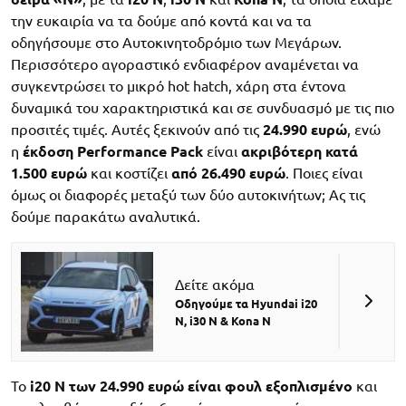
την ευκαιρία να τα δούμε από κοντά και να τα
οδηγήσουμε στο Αυτοκινητοδρόμιο των Μεγάρων.
Περισσότερο αγοραστικό ενδιαφέρον αναμένεται να
συγκεντρώσει το μικρό hot hatch, χάρη στα έντονα
δυναμικά του χαρακτηριστικά και σε συνδυασμό με τις πιο
προσιτές τιμές. Αυτές ξεκινούν από τις
24.990 ευρώ
, ενώ
η
έκδοση Performance Pack
είναι
ακριβότερη κατά
1.500 ευρώ
και κοστίζει
από 26.490 ευρώ
. Ποιες είναι
όμως οι διαφορές μεταξύ των δύο αυτοκινήτων; Ας τις
δούμε παρακάτω αναλυτικά.
Δείτε ακόμα
Οδηγούμε τα Hyundai i20
N, i30 N & Kona N
Το
i20 N των 24.990 ευρώ είναι φουλ εξοπλισμένο
και