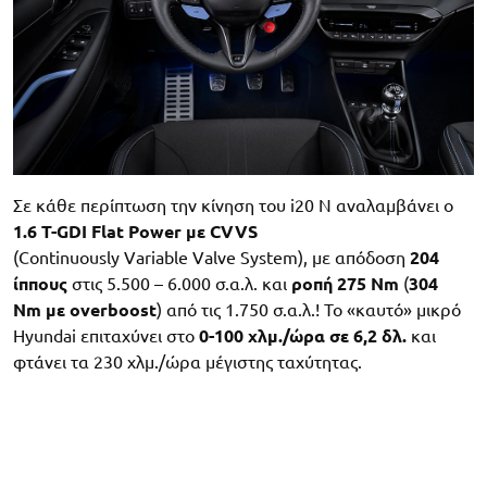
Σε κάθε περίπτωση την κίνηση του i20 N αναλαμβάνει ο
1.6 Τ-GDI Flat Power με CVVS
(Continuously Variable Valve System), με απόδοση
204
ίππους
στις 5.500 – 6.000 σ.α.λ. και
ροπή 275 Nm
(
304
Nm με overboost
) από τις 1.750 σ.α.λ.! Το «καυτό» μικρό
Hyundai επιταχύνει στο
0-100 χλμ./ώρα σε 6,2 δλ.
και
φτάνει τα 230 χλμ./ώρα μέγιστης ταχύτητας.