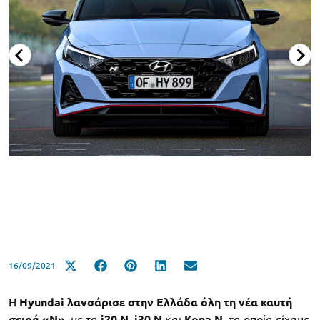
16/09/2021
Η
Hyundai
λανσάρισε στην Ελλάδα όλη τη νέα καυτή
σειρά «N»
, με τα
i20 N
,
i30 N
και
Kona N
, τα οποία είχαμε