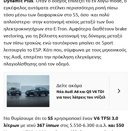
Dynamic Plus
. Όταν ο οδηγός επιλέξει το εν λόγω mode, ο
εγκέφαλος αυτόματα στέλνει περισσότερη ροπή πίσω
τόσο μέσω των διαφορικών στο S5, όσο -και πολύ
απλούστερα- στην κατανομή ισχύος μεταξύ των δυο
ηλεκτροκινητήρων στο E-Tron. Αμφότερα διαθέτουν brake
vectoring, για τη βέλτιστη κατανομή της δύναμης μεταξύ
των πίσω τροχών, ενώ ταυτόχρονα μπαίνει σε Sport
λειτουργία το ESP. Κάτι που, σύμφωνα με τους μηχανικούς
της Audi, επιτρέπει την πρόκληση ελεγχόμενης
πλαγιολίσθησης από τον οδηγό.
Δείτε ακόμα
Νέα Audi A6 και Q5 V6 TDI
για τους λάτρεις του ντίζελ
Να θυμίσουμε ότι το
S5
χρησιμοποιεί έναν
V6 TFSI 3.0
λίτρων
με ισχύ
367 ίππων
στις 5.550-6.300 σ.α.λ.
και 550