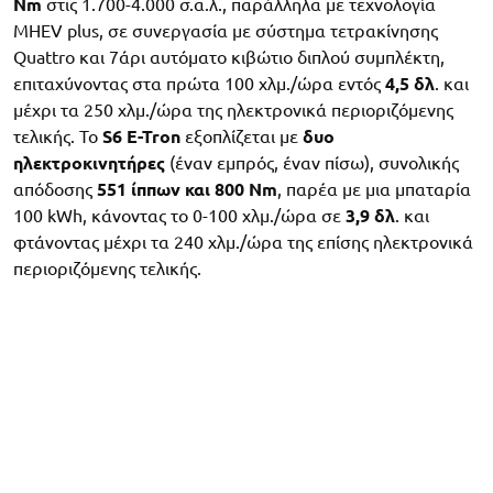
Nm
στις 1.700-4.000 σ.α.λ., παράλληλα με τεχνολογία
MHEV plus, σε συνεργασία με σύστημα τετρακίνησης
Quattro και 7άρι αυτόματο κιβώτιο διπλού συμπλέκτη,
επιταχύνοντας στα πρώτα 100 χλμ./ώρα εντός
4,5 δλ
. και
μέχρι τα 250 χλμ./ώρα της ηλεκτρονικά περιοριζόμενης
τελικής. Το
S6 E-Tron
εξοπλίζεται με
δυο
ηλεκτροκινητήρες
(έναν εμπρός, έναν πίσω), συνολικής
απόδοσης
551 ίππων και 800 Nm
, παρέα με μια μπαταρία
100 kWh, κάνοντας το 0-100 χλμ./ώρα σε
3,9 δλ
. και
φτάνοντας μέχρι τα 240 χλμ./ώρα της επίσης ηλεκτρονικά
περιοριζόμενης τελικής.