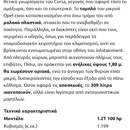
θετικά γνωρίσματα του Corsa, γεγονός που αφορά τόσο το
αμάξωμα, όσο και το εσωτερικό. Το
ταμπλό
του μικρού
Opel είναι κατασκευασμένο στο άνω τμήμα του από
μαλακό πλαστικό
, στοιχείο που το αναβαθμίζει σε
ποιότητα. Παράλληλα, οι διακόπτες είναι εκεί που τους
περιμένει ο οδηγός, όπως για παράδειγμα τα
«παραδοσιακά» χειριστήρια του κλιματισμού, αντί να
βρίσκονται ενσωματωμένα στην οθόνη του infotainment.
Από πλευράς χώρων, μπροστά ικανοποιούν πλήρως τους
επιβάτες. Πίσω, αν πρόκειται για
ενήλικες ύψους 1,80 μ.
θα χωρέσουν οριακά
, ενώ το άνοιγμα των θυρών είναι
μικρό, δυσχεραίνοντας την είσοδο και έξοδο από το πίσω
κάθισμα. Όσον αφορά τις
αποσκευές
, τα
309 λίτρα
ικανοποιούν
, αλλά είναι λιγότερα από ανταγωνιστικών
μοντέλων.
Τεχνικά χαρακτηριστικά
Μοντέλο
1.2T 100 hp
Κυβισμός (κ.εκ.)
1.199