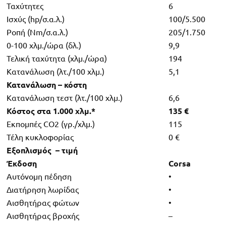
Ταχύτητες
6
Ισχύς (hp/σ.α.λ.)
100/5.500
Ροπή (Nm/σ.α.λ.)
205/1.750
0-100 χλμ./ώρα (δλ.)
9,9
Τελική ταχύτητα (χλμ./ώρα)
194
Κατανάλωση (λτ./100 χλμ.)
5,1
Κατανάλωση – κόστη
Κατανάλωση τεστ (λτ./100 χλμ.)
6,6
Κόστος στα 1.000 χλμ.*
135 €
Εκπομπές CO2 (γρ./χλμ.)
115
Τέλη κυκλοφορίας
0 €
Εξοπλισμός – τιμή
Έκδοση
Corsa
Αυτόνομη πέδηση
•
Διατήρηση λωρίδας
•
Αισθητήρας φώτων
•
Αισθητήρας βροχής
–