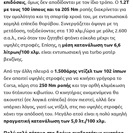
επιδόσεις
, όμως δεν αποδίδονται με τον ίδιο τρόπο. Ο
1.2Τ
με τους 100 ίππους και τα 205 Nm
ροπής διακρίνεται για
την ομαλότητα και τη σπορτίφ χροιά του, με εντυπωσιακά
χαμηλά επίπεδα θορύβου. Συνεργάζεται άψογα με τη
μετάδοση, ταξιδεύοντας στα 130 χλμ./ώρα με μόλις 2.600
σ.α.λ., ενώ όταν του ζητηθεί φτάνει εύκολα μέχρι τις
υψηλές στροφές. Επίσης, η
μέση κατανάλωση των 6,6
λίτρων/100 χλμ.
είναι εντυπωσιακή για turbo μοτέρ
βενζίνης.
Από την άλλη πλευρά ο
1.500άρης ντίζελ των 102 ίππων
δεν απαιτεί υψηλές στροφές για να κινήσει γρήγορα το
Corsa, χάρη στα
250 Nm ροπής
και την ορθή κλιμάκωση
του 6τάχυτου κιβωτίου. Ο κινητήρας αναμενόμενα θα
ακουστεί (σε λογικά επίπεδα) όταν πιεστεί, αλλά δεν
υπάρχει λόγος, γιατί ως ντίζελ, στις πιο υψηλές στροφές
χάνει την απόδοσή του. Μεγάλο ατού είναι η πολύ χαμηλή
πραγματική κατανάλωση των 5,0 λτ./100 χλμ.
Πολύ καλό πάτημα στο δρόμο ανεξαρτήτως κινητήρα