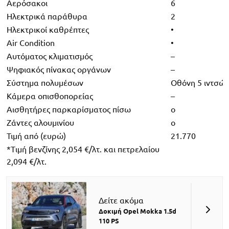
Αερόσακοι
6
Ηλεκτρικά παράθυρα
2
Ηλεκτρικοί καθρέπτες
•
Air Condition
•
Αυτόματος κλιματισμός
–
Ψηφιακός πίνακας οργάνων
–
Σύστημα πολυμέσων
Οθόνη 5 ιντσώ
Κάμερα οπισθοπορείας
–
Αισθητήρες παρκαρίσματος πίσω
ο
Ζάντες αλουμινίου
ο
Τιμή από (ευρώ)
21.770
*Tιμή βενζίνης 2,054 €/λτ. και πετρελαίου
2,094 €/λτ.
Δείτε ακόμα
Δοκιμή Opel Mokka 1.5d
110 PS